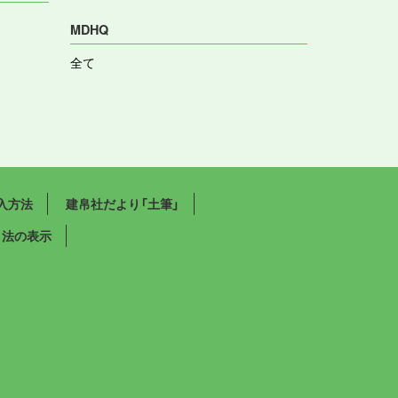
MDHQ
全て
入方法
建帛社だより「土筆」
引法の表示