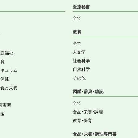
医療秘書
全て
教養
育
全て
人文学
家庭福祉
社会科学
保育
自然科学
リキュラム
その他
の保健
の食と栄養
図鑑・辞典・総記
容
全て
育実習
食品・栄養・調理
支援
教育・保育
食品・栄養・調理専門書