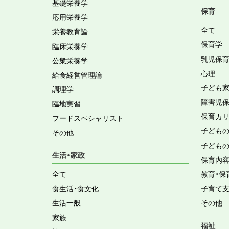
基礎栄養学
保育
応用栄養学
全て
栄養教育論
保育学
臨床栄養学
乳児保
公衆栄養学
心理
給食経営管理論
子ども
調理学
障害児
臨地実習
保育カ
フードスペシャリスト
子ども
その他
子ども
生活・家政
保育内
全て
教育・保
食生活・食文化
子育て
生活一般
その他
家族
福祉