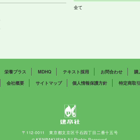
全て
祉
祉
栄養プラス
MDHQ
テキスト採用
お問合わせ
購
会社概要
サイトマップ
個人情報保護方針
特定商取
〒112-0011 東京都文京区千石四丁目二番十五号
© KENPAKUSHA All Rights Reserved.