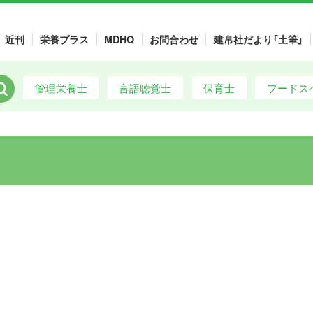
近刊
栄養プラス
MDHQ
お問合わせ
建帛社だより「土筆」
管理栄養士
言語聴覚士
保育士
フードス