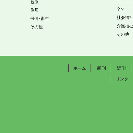
被服
全て
住居
社会福
保健・衛生
介護福
その他
その他
ホーム
新 刊
近 刊
リンク