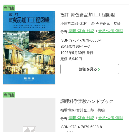
専門書
原色食品加工工程図鑑
改訂
小原哲二郎・木村 進・今戸正元 監修
図鑑・辞典・総記
食品・栄養・調理
分野：
ISBN: 978-4-7679-6036-4
B5/上製/196ページ
1996年9月30日 発行
定価: 5,940円
詳細を見る
専門書
調理科学実験ハンドブック
福場博保・宮川金二郎 共編
図鑑・辞典・総記
食品・栄養・調理
分野：
ISBN: 978-4-7679-6038-8