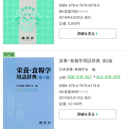
ISBN: 978-4-7679-5078-5
B6/並製/392ページ
2018年4月20日 発行
定価: 3,300円
詳細を見る
専門書
栄養・食糧学用語辞典
第2版
日本栄養・食糧学会 編
図鑑・辞典・総記
食品・栄養・調理
分野：
ISBN: 978-4-7679-6179-8
A5/並製/848ページ
2015年5月15日 発行
定価: 12,100円
詳細を見る