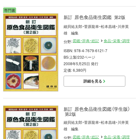
専門書
原色食品衛生図鑑
新訂
第2版
細貝祐太郎・菅原龍幸・松本昌雄・川井英
雄 編集
図鑑・辞典・総記
食品・栄養・調理
分野：
ISBN: 978-4-7679-6121-7
B5/上製/232ページ
2008年5月25日 発行
定価: 6,380円
詳細を見る
原色食品衛生図鑑（学生版）
新訂
第2版
細貝祐太郎・菅原龍幸・松本昌雄・川井英
雄 編集
図鑑・辞典・総記
食品・栄養・調理
分野：