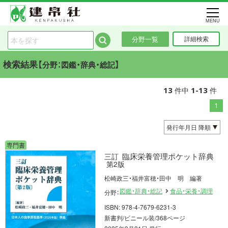
MENU
分野一覧
詳細検索
検索結果【
】
分野：図鑑・辞典・総記
13
1-13
件中
件
1
専門書
臨床栄養管理ポケット辞典
三訂
第2版
松崎政三・福井富穂・田中 明 編著
図鑑・辞典・総記
食品・栄養・調理
分野：
ISBN: 978-4-7679-6231-3
新書判/ビニール装/368ページ