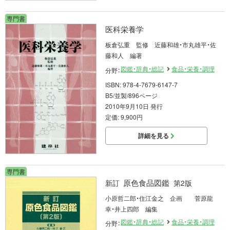
専門書
医科栄養学
板倉弘重 監修 近藤和雄・市丸雄平・佐
藤和人 編著
図鑑・辞典・総記
食品・栄養・調理
分野：
ISBN: 978-4-7679-6147-7
B5/並製/896ページ
2010年9月10日 発行
定価: 9,900円
詳細を見る
専門書
原色食品図鑑
新訂
第2版
小原哲二郎・住江金之 企画 菅原龍
幸・井上四郎 編集
図鑑・辞典・総記
食品・栄養・調理
分野：