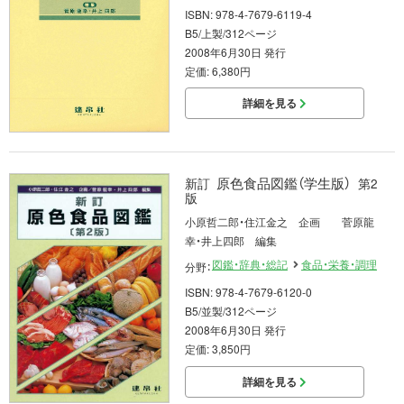
ISBN: 978-4-7679-6119-4
B5/上製/312ページ
2008年6月30日 発行
定価: 6,380円
詳細を見る
原色食品図鑑（学生版）
新訂
第2
版
小原哲二郎・住江金之 企画 菅原龍
幸・井上四郎 編集
図鑑・辞典・総記
食品・栄養・調理
分野：
ISBN: 978-4-7679-6120-0
B5/並製/312ページ
2008年6月30日 発行
定価: 3,850円
詳細を見る