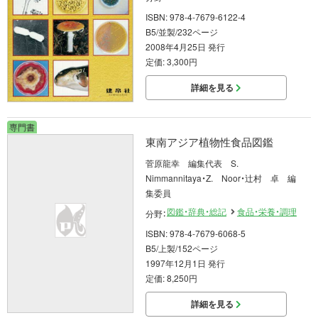
ISBN: 978-4-7679-6122-4
B5/並製/232ページ
2008年4月25日 発行
定価: 3,300円
詳細を見る
専門書
東南アジア植物性食品図鑑
菅原龍幸 編集代表 S.
Nimmannitaya・Z. Noor・辻村 卓 編
集委員
図鑑・辞典・総記
食品・栄養・調理
分野：
ISBN: 978-4-7679-6068-5
B5/上製/152ページ
1997年12月1日 発行
定価: 8,250円
詳細を見る