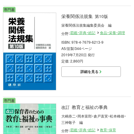
専門書
栄養関係法規集
第10版
栄養関係法規集編集委員会 編
図鑑・辞典・総記
食品・栄養・調理
分野：
ISBN: 978-4-7679-6213-9
A5/並製/344ページ
2019年7月20日 発行
定価: 2,860円
詳細を見る
専門書
教育と福祉の事典
改訂
大嶋恭二・岡本富郎・倉戸直実・松本峰雄・
三神敬子 編
図鑑・辞典・総記
教育・保育
分野：