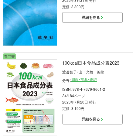
2025年3月31日 発行
定価: 3,300円
詳細を見る
専門書
100kcal日本食品成分表2023
渡邊智子・山下光雄 編著
図鑑・辞典・総記
分野：
ISBN: 978-4-7679-8601-2
A4/184ページ
2023年7月20日 発行
定価: 3,190円
詳細を見る