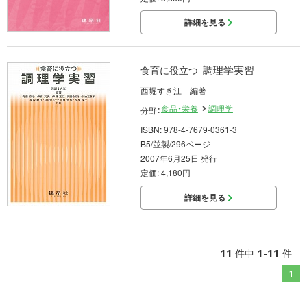
詳細を見る
調理学実習
食育に役立つ
西堀すき江 編著
食品・栄養
調理学
分野：
ISBN: 978-4-7679-0361-3
B5/並製/296ページ
2007年6月25日 発行
定価: 4,180円
詳細を見る
11
1-11
件中
件
1