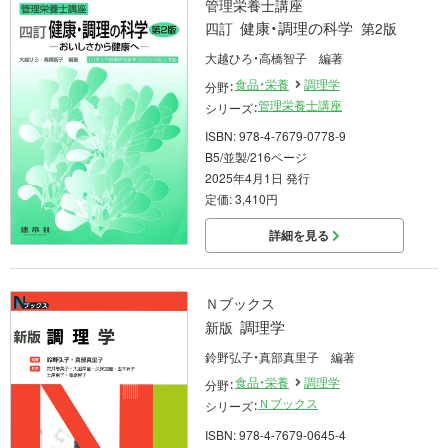
管理栄養士講座
健康・調理の科学
四訂
第2版
大越ひろ・高橋智子 編著
食品・栄養
調理学
分野：
管理栄養士講座
シリーズ：
ISBN: 978-4-7679-0778-9
B5/並製/216ページ
2025年4月1日 発行
定価: 3,410円
詳細を見る
Ｎブックス
調理学
新版
鈴野弘子・真部真里子 編著
食品・栄養
調理学
分野：
Ｎブックス
シリーズ：
ISBN: 978-4-7679-0645-4