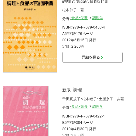
調理と食品の官能評価
松本仲子 著
食品・栄養
調理学
分野：
ISBN: 978-4-7679-0450-4
A5/並製/176ページ
2012年5月15日 発行
定価: 2,200円
詳細を見る
調理
新版
千田真規子・松本睦子・土屋京子 共著
食品・栄養
調理学
分野：
ISBN: 978-4-7679-0422-1
B5/並製/304ページ
2010年4月30日 発行
定価: 3,850円