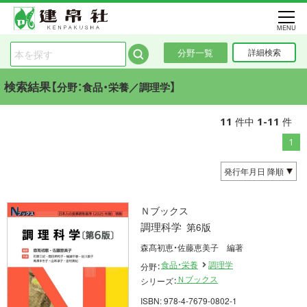
MENU
分野一覧
詳細検索
検索結果【
】
分野：食品・栄養／調理学
11
1-11
件中
件
1
Ｎブックス
調理科学
第6版
森髙初恵・佐藤恵美子 編著
食品・栄養
調理学
分野：
Ｎブックス
シリーズ：
ISBN: 978-4-7679-0802-1