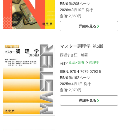
B5/並製/208ページ
2026年3月10日 発行
定価: 2,860円
詳細を見る
マスター調理学
第5版
西堀すき江 編著
食品・栄養
調理学
分野：
ISBN: 978-4-7679-0792-5
B5/並製/192ページ
2025年4月1日 発行
定価: 2,970円
詳細を見る