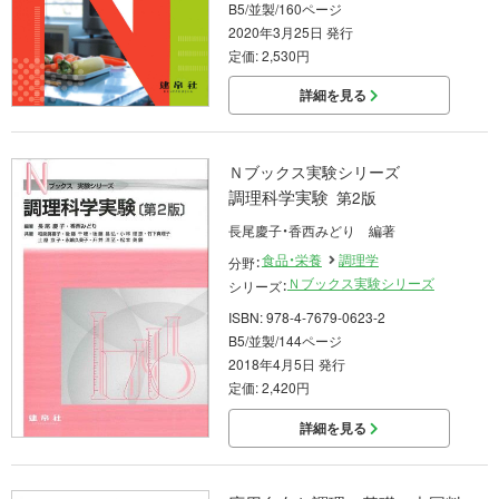
B5/並製/160ページ
2020年3月25日 発行
定価: 2,530円
詳細を見る
Ｎブックス実験シリーズ
調理科学実験
第2版
長尾慶子・香西みどり 編著
食品・栄養
調理学
分野：
Ｎブックス実験シリーズ
シリーズ：
ISBN: 978-4-7679-0623-2
B5/並製/144ページ
2018年4月5日 発行
定価: 2,420円
詳細を見る