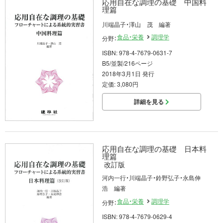
応用自在な調理の基礎 中国料
理篇
川端晶子・澤山 茂 編著
食品・栄養
調理学
分野：
ISBN: 978-4-7679-0631-7
B5/並製/216ページ
2018年3月1日 発行
定価: 3,080円
詳細を見る
応用自在な調理の基礎 日本料
理篇
改訂版
河内一行・川端晶子・鈴野弘子・永島伸
浩 編著
食品・栄養
調理学
分野：
ISBN: 978-4-7679-0629-4