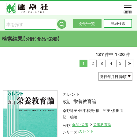
MENU
分野一覧
詳細検索
検索結果【
】
分野：食品・栄養
137
1-20
件中
件
»
1
2
3
4
5
カレント
栄養教育論
改訂
桑野稔子・田中和美・榎 裕美・多田由
紀 編著
食品・栄養
栄養教育論
分野：
カレント
シリーズ：