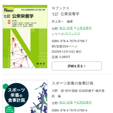
Ｎブックス
公衆栄養学
七訂
井上浩一 編著
食品・栄養
公衆栄養学
分野：
Ｎブックス
シリーズ：
ISBN: 978-4-7679-0798-7
B5/並製/224ページ
2025年12月10日 発行
定価: 3,080円
詳細を見る
スポーツ栄養の食事計画
川野 因・田中茂穂・目加田優子・柳沢香
絵 編
食品・栄養
応用栄養学
分野：
ISBN: 978-4-7679-0799-4