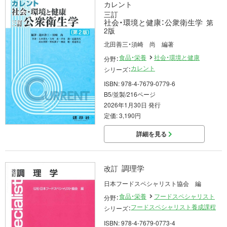
カレント
三訂
社会・環境と健康：公衆衛生学
第
2版
北田善三・須崎 尚 編著
食品・栄養
社会・環境と健康
分野：
カレント
シリーズ：
ISBN: 978-4-7679-0779-6
B5/並製/216ページ
2026年1月30日 発行
定価: 3,190円
詳細を見る
調理学
改訂
日本フードスペシャリスト協会 編
食品・栄養
フードスペシャリスト
分野：
フードスペシャリスト養成課程
シリーズ：
ISBN: 978-4-7679-0773-4