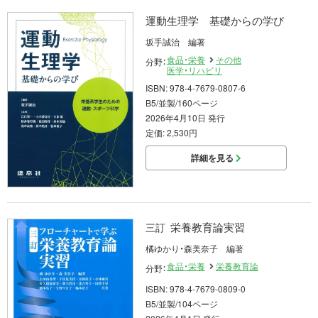
運動生理学 基礎からの学び
坂手誠治 編著
食品・栄養
その他
分野：
医学・リハビリ
ISBN: 978-4-7679-0807-6
B5/並製/160ページ
2026年4月10日 発行
定価: 2,530円
詳細を見る
栄養教育論実習
三訂
橘ゆかり・森美奈子 編著
食品・栄養
栄養教育論
分野：
ISBN: 978-4-7679-0809-0
B5/並製/104ページ