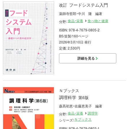
フードシステム入門
改訂
薬師寺哲郎・中川 隆 編著
食品・栄養
食べ物と健康
分野：
ISBN: 978-4-7679-0805-2
B5/並製/160ページ
2026年3月10日 発行
定価: 2,530円
詳細を見る
Ｎブックス
調理科学
第6版
森髙初恵・佐藤恵美子 編著
食品・栄養
調理学
分野：
Ｎブックス
シリーズ：
ISBN: 978-4-7679-0802-1