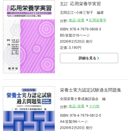
応用栄養学実習
五訂
五関正江・小林三智子 編著
食品・栄養
応用栄養学
分野：
ISBN: 978-4-7679-0808-3
B5/並製/216ページ
2026年2月20日 発行
定価: 3,190円
詳細を見る
栄養士実力認定試験過去問題集
全国栄養士養成施設協会 編
食品・栄養
その他
分野：
ISBN: 978-4-7679-0812-0
A4/並製/96ページ
2026年2月20日 発行