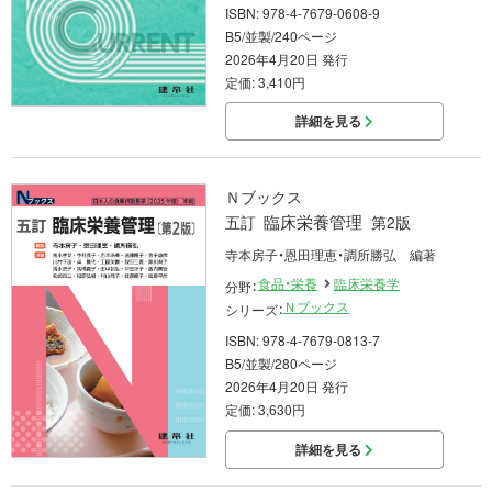
ISBN: 978-4-7679-0608-9
B5/並製/240ページ
2026年4月20日 発行
定価: 3,410円
詳細を見る
Ｎブックス
臨床栄養管理
五訂
第2版
寺本房子・恩田理恵・調所勝弘 編著
食品・栄養
臨床栄養学
分野：
Ｎブックス
シリーズ：
ISBN: 978-4-7679-0813-7
B5/並製/280ページ
2026年4月20日 発行
定価: 3,630円
詳細を見る