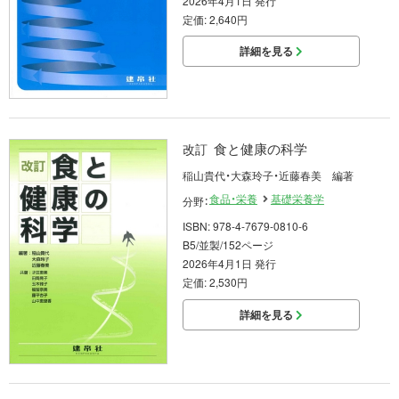
2026年4月1日 発行
定価: 2,640円
詳細を見る
食と健康の科学
改訂
稲山貴代・大森玲子・近藤春美 編著
食品・栄養
基礎栄養学
分野：
ISBN: 978-4-7679-0810-6
B5/並製/152ページ
2026年4月1日 発行
定価: 2,530円
詳細を見る