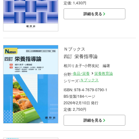
定価: 1,430円
詳細を見る
Ｎブックス
栄養指導論
四訂
相川りゑ子・小野友紀 編著
食品・栄養
栄養教育論
分野：
Ｎブックス
シリーズ：
ISBN: 978-4-7679-0790-1
B5/並製/184ページ
2026年2月10日 発行
定価: 2,750円
詳細を見る