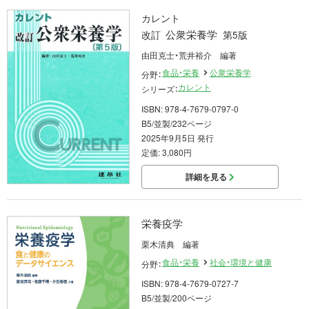
カレント
公衆栄養学
改訂
第5版
由田克士・荒井裕介 編著
食品・栄養
公衆栄養学
分野：
カレント
シリーズ：
ISBN: 978-4-7679-0797-0
B5/並製/232ページ
2025年9月5日 発行
定価: 3,080円
詳細を見る
栄養疫学
栗木清典 編著
食品・栄養
社会・環境と健康
分野：
ISBN: 978-4-7679-0727-7
B5/並製/200ページ