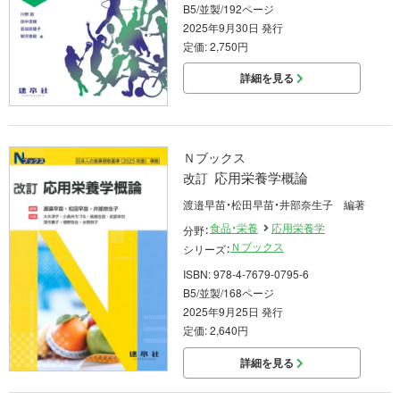
B5/並製/192ページ
2025年9月30日 発行
定価: 2,750円
詳細を見る
Ｎブックス
応用栄養学概論
改訂
渡邉早苗・松田早苗・井部奈生子 編著
食品・栄養
応用栄養学
分野：
Ｎブックス
シリーズ：
ISBN: 978-4-7679-0795-6
B5/並製/168ページ
2025年9月25日 発行
定価: 2,640円
詳細を見る