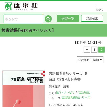
MENU
分野一覧
詳細検索
検索結果【
】
分野：医学・リハビリ
38
21-38
件中
件
«
1
2
言語聴覚療法シリーズ 15
摂食・嚥下障害
改訂
清水充子 編著
医学・リハビリ
言語聴覚
分野：
言語聴覚療法シリーズ
シリーズ：
ISBN: 978-4-7679-4535-4