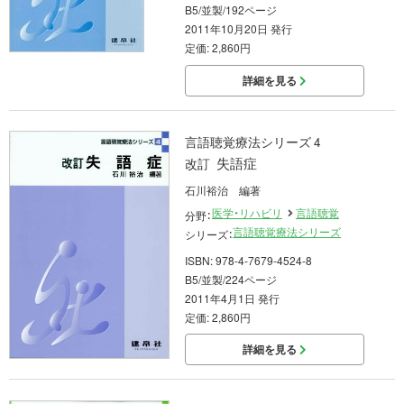
B5/並製/192ページ
2011年10月20日 発行
定価: 2,860円
詳細を見る
言語聴覚療法シリーズ 4
失語症
改訂
石川裕治 編著
医学・リハビリ
言語聴覚
分野：
言語聴覚療法シリーズ
シリーズ：
ISBN: 978-4-7679-4524-8
B5/並製/224ページ
2011年4月1日 発行
定価: 2,860円
詳細を見る