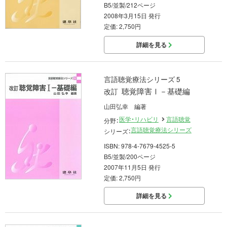
B5/並製/212ページ
2008年3月15日 発行
定価: 2,750円
詳細を見る
言語聴覚療法シリーズ 5
聴覚障害Ⅰ－基礎編
改訂
山田弘幸 編著
医学・リハビリ
言語聴覚
分野：
言語聴覚療法シリーズ
シリーズ：
ISBN: 978-4-7679-4525-5
B5/並製/200ページ
2007年11月5日 発行
定価: 2,750円
詳細を見る