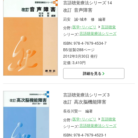
言語聴覚療法シリーズ 14
音声障害
改訂
苅安 誠・城本 修 編著
医学・リハビリ
言語聴覚
分野：
言語聴覚療法シリーズ
シリーズ：
ISBN: 978-4-7679-4534-7
B5/並製/288ページ
2012年3月30日 発行
定価: 3,410円
詳細を見る
言語聴覚療法シリーズ 3
高次脳機能障害
改訂
長谷川賢一 編著
医学・リハビリ
言語聴覚
分野：
言語聴覚療法シリーズ
シリーズ：
ISBN: 978-4-7679-4523-1