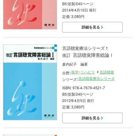
B5/並製/240ページ
2014年4月10日 発行
定価: 3,080円
詳細を見る
言語聴覚療法シリーズ 1
言語聴覚障害総論Ⅰ
改訂
倉内紀子 編著
医学・リハビリ
言語聴覚
分野：
言語聴覚療法シリーズ
シリーズ：
ISBN: 978-4-7679-4521-7
B5/並製/240ページ
2012年4月5日 発行
定価: 3,080円
詳細を見る