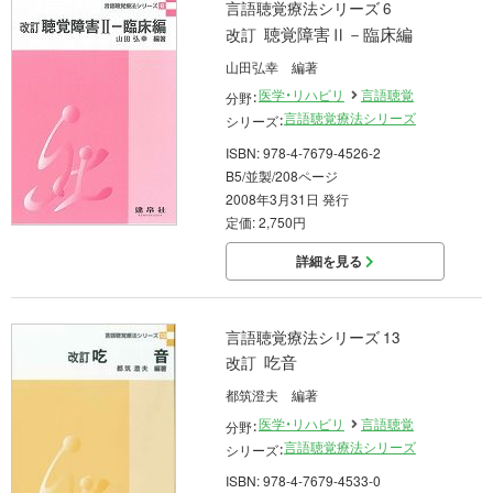
言語聴覚療法シリーズ 6
聴覚障害Ⅱ－臨床編
改訂
山田弘幸 編著
医学・リハビリ
言語聴覚
分野：
言語聴覚療法シリーズ
シリーズ：
ISBN: 978-4-7679-4526-2
B5/並製/208ページ
2008年3月31日 発行
定価: 2,750円
詳細を見る
言語聴覚療法シリーズ 13
吃音
改訂
都筑澄夫 編著
医学・リハビリ
言語聴覚
分野：
言語聴覚療法シリーズ
シリーズ：
ISBN: 978-4-7679-4533-0