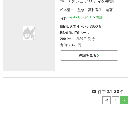
性：セクシュアリティの看護
松本清一 監修 髙村寿子 編著
医学・リハビリ
看護
分野：
ISBN: 978-4-7679-3650-5
B5/並製/176ページ
2001年11月20日 発行
定価: 2,420円
詳細を見る
38
21-38
件中
件
«
1
2