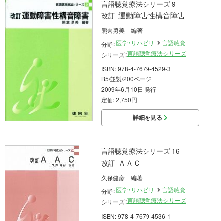
言語聴覚療法シリーズ 9
運動障害性構音障害
改訂
熊倉勇美 編著
医学・リハビリ
言語聴覚
分野：
言語聴覚療法シリーズ
シリーズ：
ISBN: 978-4-7679-4529-3
B5/並製/200ページ
2009年6月10日 発行
定価: 2,750円
詳細を見る
言語聴覚療法シリーズ 16
ＡＡＣ
改訂
久保健彦 編著
医学・リハビリ
言語聴覚
分野：
言語聴覚療法シリーズ
シリーズ：
ISBN: 978-4-7679-4536-1