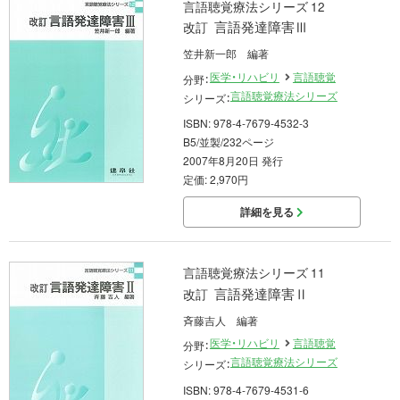
言語聴覚療法シリーズ 12
言語発達障害Ⅲ
改訂
笠井新一郎 編著
医学・リハビリ
言語聴覚
分野：
言語聴覚療法シリーズ
シリーズ：
ISBN: 978-4-7679-4532-3
B5/並製/232ページ
2007年8月20日 発行
定価: 2,970円
詳細を見る
言語聴覚療法シリーズ 11
言語発達障害Ⅱ
改訂
斉藤吉人 編著
医学・リハビリ
言語聴覚
分野：
言語聴覚療法シリーズ
シリーズ：
ISBN: 978-4-7679-4531-6