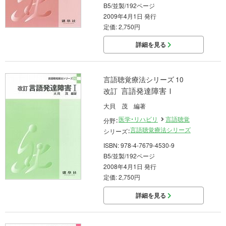
B5/並製/192ページ
2009年4月1日 発行
定価: 2,750円
詳細を見る
言語聴覚療法シリーズ 10
言語発達障害Ⅰ
改訂
大貝 茂 編著
医学・リハビリ
言語聴覚
分野：
言語聴覚療法シリーズ
シリーズ：
ISBN: 978-4-7679-4530-9
B5/並製/192ページ
2008年4月1日 発行
定価: 2,750円
詳細を見る