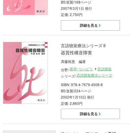
B5/並製/168ページ
2007年3月1日 発行
定価: 2,750円
詳細を見る
言語聴覚療法シリーズ 8
器質性構音障害
斉藤裕恵 編著
医学・リハビリ
言語聴覚
分野：
言語聴覚療法シリーズ
シリーズ：
ISBN: 978-4-7679-4508-8
B5/並製/224ページ
2002年1月10日 発行
定価: 2,860円
詳細を見る