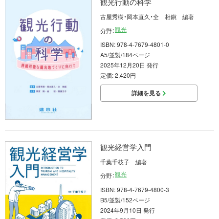
観光行動の科学
古屋秀樹・岡本直久・全 相鎭 編著
観光
分野：
ISBN: 978-4-7679-4801-0
A5/並製/184ページ
2025年12月20日 発行
定価: 2,420円
詳細を見る
観光経営学入門
千葉千枝子 編著
観光
分野：
ISBN: 978-4-7679-4800-3
B5/並製/152ページ
2024年9月10日 発行