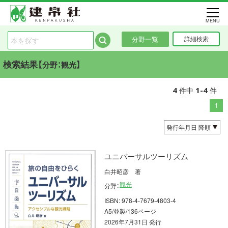
MENU
分野一覧
詳細検索
検索結果【
】
分野：観光
4
1-4
件中
件
1
ユニバーサルツーリズム
白井昭彦 著
観光
分野：
ISBN: 978-4-7679-4803-4
A5/並製/136ページ
2026年7月31日 発行