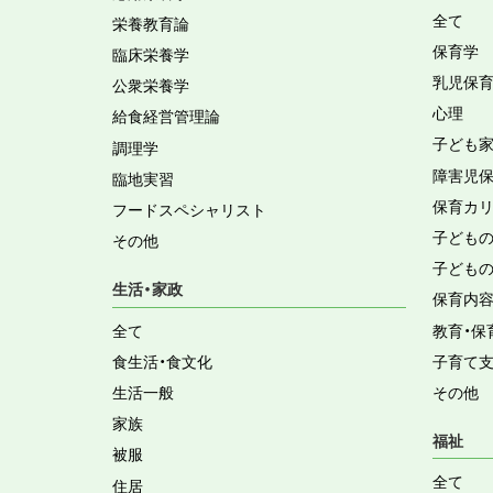
全て
栄養教育論
保育学
臨床栄養学
乳児保
公衆栄養学
心理
給食経営管理論
子ども
調理学
障害児
臨地実習
保育カ
フードスペシャリスト
子ども
その他
子ども
生活・家政
保育内
全て
教育・保
食生活・食文化
子育て
生活一般
その他
家族
福祉
被服
全て
住居