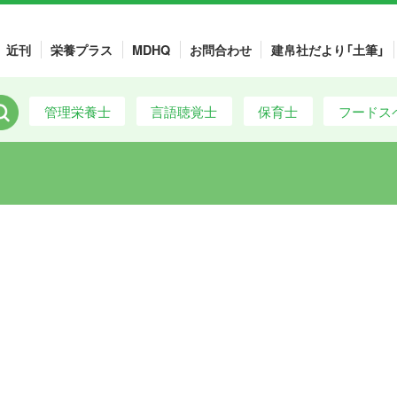
近刊
栄養プラス
MDHQ
お問合わせ
建帛社だより「土筆」
管理栄養士
言語聴覚士
保育士
フードス