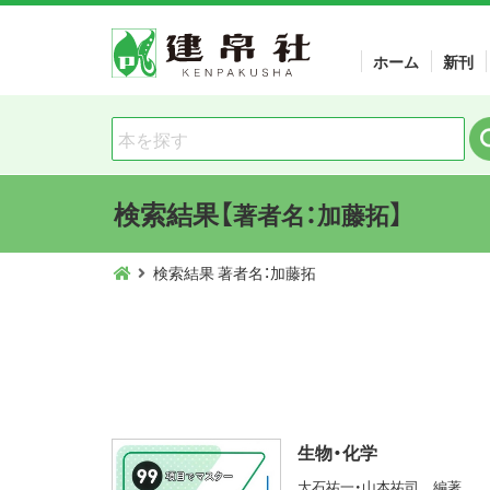
ホーム
新刊
検索結果【
】
著者名：加藤拓
検索結果 著者名：加藤拓
生物・化学
大石祐一・山本祐司 編著