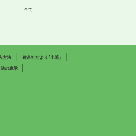
全て
入方法
建帛社だより「土筆」
引法の表示