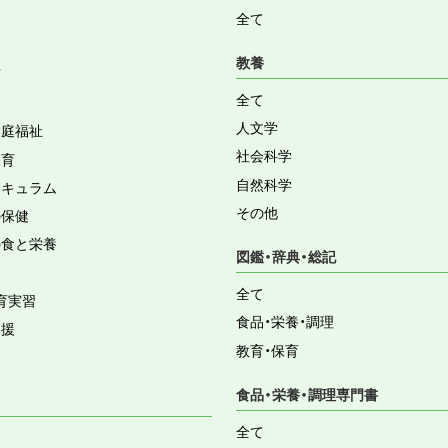
全て
教養
育
全て
人文学
家庭福祉
社会科学
保育
自然科学
リキュラム
その他
の保健
の食と栄養
図鑑・辞典・総記
容
全て
育実習
食品・栄養・調理
支援
教育・保育
食品・栄養・調理専門書
全て