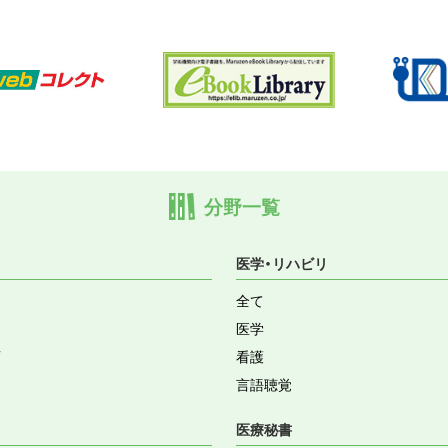
分野一覧
医学・リハビリ
全て
医学
育
看護
言語聴覚
医療秘書