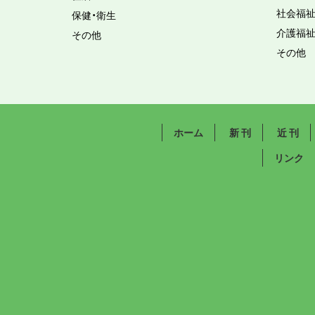
社会福
保健・衛生
介護福
その他
その他
ホーム
新 刊
近 刊
リンク