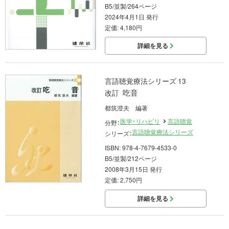
B5/並製/264ページ
2024年4月1日 発行
定価: 4,180円
詳細を見る
言語聴覚療法シリーズ 13
吃音
改訂
都筑澄夫 編著
医学・リハビリ
言語聴覚
分野：
言語聴覚療法シリーズ
シリーズ：
ISBN: 978-4-7679-4533-0
B5/並製/212ページ
2008年3月15日 発行
定価: 2,750円
詳細を見る