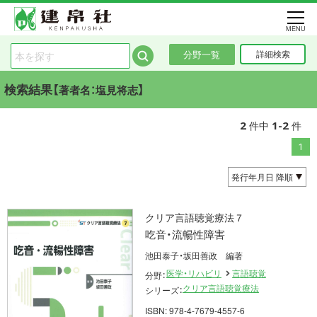
MENU
分野一覧
詳細検索
検索結果【
】
著者名：塩見将志
2
1-2
件中
件
1
クリア言語聴覚療法７
吃音・流暢性障害
池田泰子・坂田善政 編著
医学・リハビリ
言語聴覚
分野：
クリア言語聴覚療法
シリーズ：
ISBN: 978-4-7679-4557-6