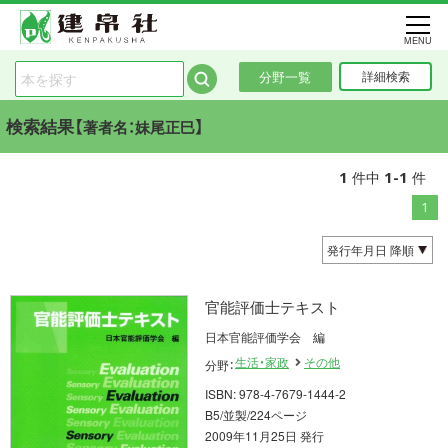
MENU
分野一覧
詳細検索
検索結果【
】
著者名：妹尾正巳
1
1-1
件中
件
1
官能評価士テキスト
日本官能評価学会 編
生活・家政
その他
分野：
ISBN: 978-4-7679-1444-2
B5/並製/224ページ
2009年11月25日 発行