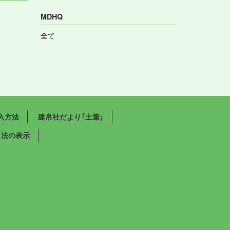
MDHQ
全て
入方法
建帛社だより「土筆」
引法の表示