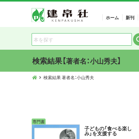
ホーム
新刊
検索結果【
】
著者名：小山秀夫
検索結果 著者名：小山秀夫
専門書
子どもの「食べる楽し
み」を支援する