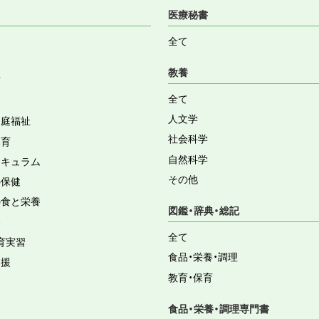
医療秘書
全て
教養
育
全て
人文学
家庭福祉
社会科学
保育
自然科学
リキュラム
その他
の保健
の食と栄養
図鑑・辞典・総記
容
全て
育実習
食品・栄養・調理
支援
教育・保育
食品・栄養・調理専門書