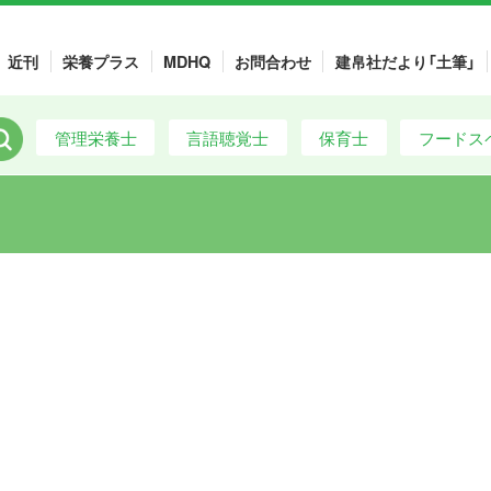
近刊
栄養プラス
MDHQ
お問合わせ
建帛社だより「土筆」
管理栄養士
言語聴覚士
保育士
フードス