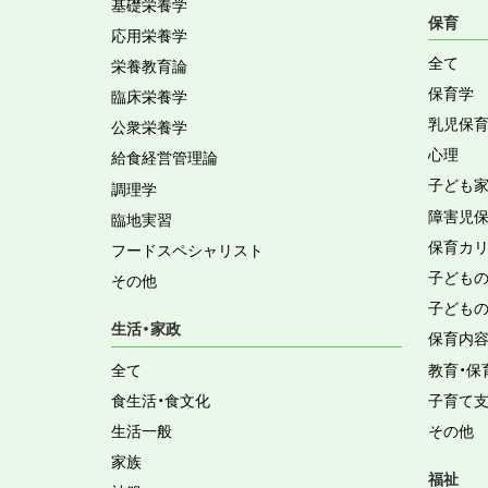
基礎栄養学
保育
応用栄養学
全て
栄養教育論
保育学
臨床栄養学
乳児保
公衆栄養学
心理
給食経営管理論
子ども
調理学
障害児
臨地実習
保育カ
フードスペシャリスト
子ども
その他
子ども
生活・家政
保育内
全て
教育・保
食生活・食文化
子育て
生活一般
その他
家族
福祉