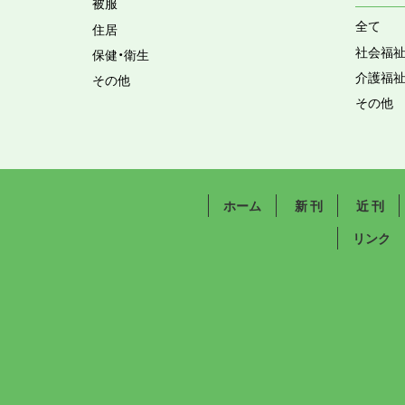
被服
全て
住居
社会福
保健・衛生
介護福
その他
その他
ホーム
新 刊
近 刊
リンク