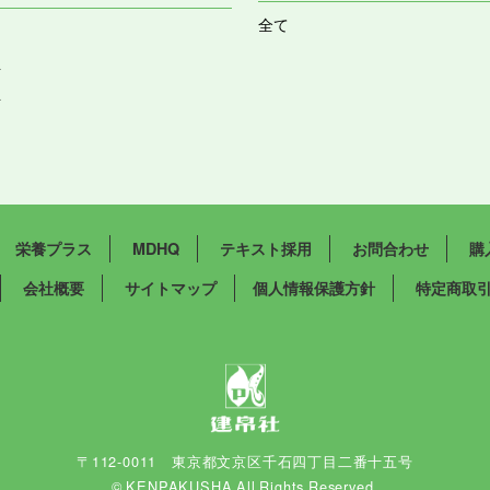
全て
祉
祉
栄養プラス
MDHQ
テキスト採用
お問合わせ
購
会社概要
サイトマップ
個人情報保護方針
特定商取
〒112-0011 東京都文京区千石四丁目二番十五号
© KENPAKUSHA All Rights Reserved.