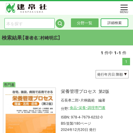
MENU
分野一覧
詳細検索
検索結果【
】
著者名：村崎明広
1
1-1
件中
件
1
専門書
栄養管理プロセス
第2版
石長孝二郎・片桐義範 編著
食品・栄養・調理専門書
分野：
ISBN: 978-4-7679-6232-0
B5/並製/180ページ
2024年12月20日 発行