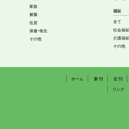
家族
福祉
被服
全て
住居
社会福
保健・衛生
介護福
その他
その他
ホーム
新 刊
近 刊
リンク