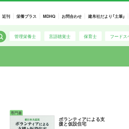
近刊
栄養プラス
MDHQ
お問合わせ
建帛社だより「土筆」
管理栄養士
言語聴覚士
保育士
フードス
専門書
ボランティアによる支
援と仮設住宅