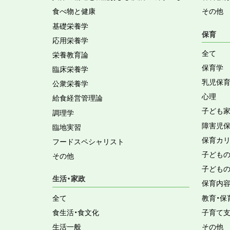
食べ物と健康
その他
基礎栄養学
保育
応用栄養学
全て
栄養教育論
保育学
臨床栄養学
乳児保
公衆栄養学
心理
給食経営管理論
子ども
調理学
障害児
臨地実習
保育カ
フードスペシャリスト
子ども
その他
子ども
生活・家政
保育内
全て
教育・保
食生活・食文化
子育て
生活一般
その他