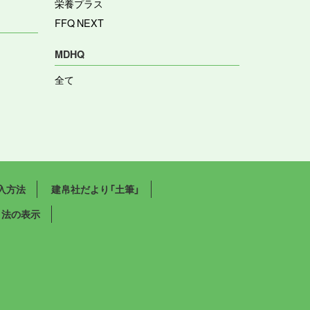
栄養プラス
FFQ NEXT
MDHQ
全て
入方法
建帛社だより「土筆」
引法の表示