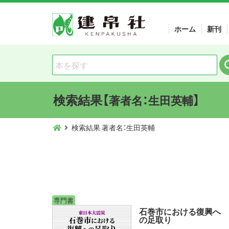
ホーム
新刊
検索結果【
】
著者名：生田英輔
検索結果 著者名：生田英輔
専門書
石巻市における復興へ
の足取り