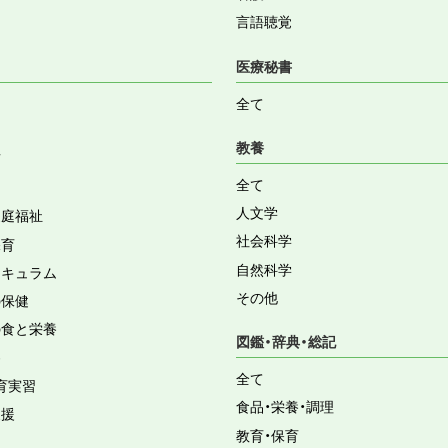
言語聴覚
医療秘書
全て
教養
育
全て
人文学
家庭福祉
社会科学
保育
自然科学
リキュラム
その他
の保健
の食と栄養
図鑑・辞典・総記
容
全て
育実習
食品・栄養・調理
支援
教育・保育