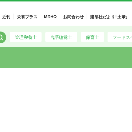
近刊
栄養プラス
MDHQ
お問合わせ
建帛社だより「土筆」
管理栄養士
言語聴覚士
保育士
フードス