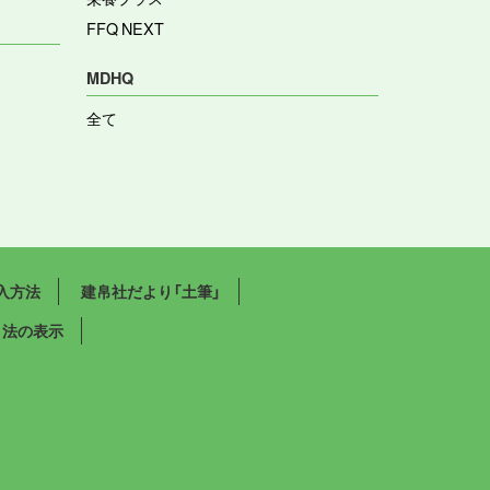
FFQ NEXT
MDHQ
全て
入方法
建帛社だより「土筆」
引法の表示