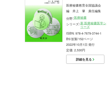
医療秘書教育全国協議会
編 井上 肇 責任編集
医療秘書
分野：
新 医療秘書医学シ
シリーズ：
リーズ
ISBN: 978-4-7679-3744-1
B5/並製/152ページ
2022年10月1日 発行
定価: 2,530円
詳細を見る