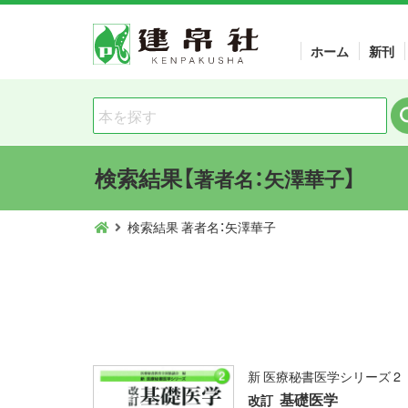
ホーム
新刊
検索結果【
】
著者名：矢澤華子
検索結果 著者名：矢澤華子
新 医療秘書医学シリーズ 2
基礎医学
改訂