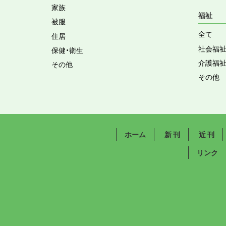
家族
福祉
被服
全て
住居
社会福
保健・衛生
介護福
その他
その他
ホーム
新 刊
近 刊
リンク