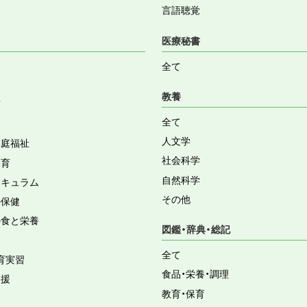
言語聴覚
医療秘書
全て
教養
育
全て
人文学
家庭福祉
社会科学
保育
自然科学
リキュラム
その他
の保健
の食と栄養
図鑑・辞典・総記
容
全て
育実習
食品・栄養・調理
支援
教育・保育