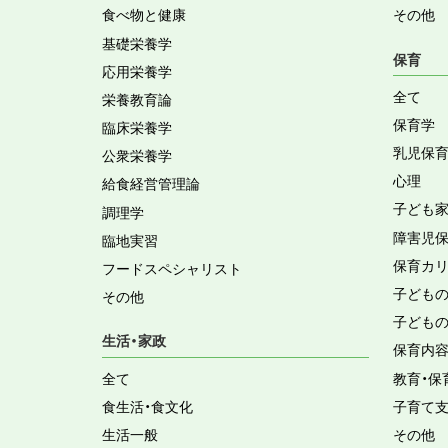
食べ物と健康
その他
基礎栄養学
保育
応用栄養学
全て
栄養教育論
保育学
臨床栄養学
乳児保
公衆栄養学
心理
給食経営管理論
子ども
調理学
障害児
臨地実習
保育カ
フードスペシャリスト
子ども
その他
子ども
生活・家政
保育内
全て
教育・保
食生活・食文化
子育て
生活一般
その他