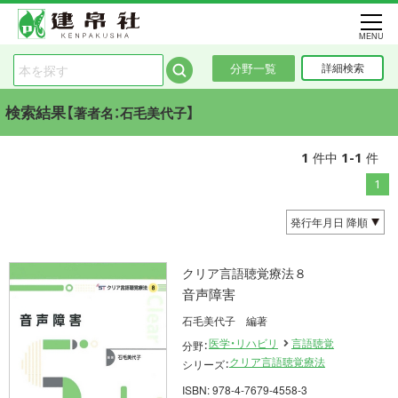
MENU
分野一覧
詳細検索
検索結果【
】
著者名：石毛美代子
1
1-1
件中
件
1
クリア言語聴覚療法８
音声障害
石毛美代子 編著
医学・リハビリ
言語聴覚
分野：
クリア言語聴覚療法
シリーズ：
ISBN: 978-4-7679-4558-3