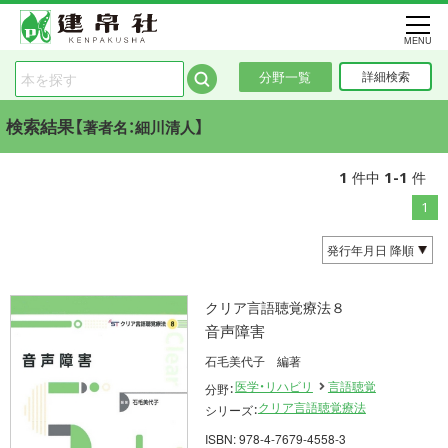
MENU
分野一覧
詳細検索
検索結果【
】
著者名：細川清人
1
1-1
件中
件
1
クリア言語聴覚療法８
音声障害
石毛美代子 編著
医学・リハビリ
言語聴覚
分野：
クリア言語聴覚療法
シリーズ：
ISBN: 978-4-7679-4558-3