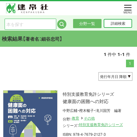
MENU
分野一覧
詳細検索
検索結果【
】
著者名：細谷忠司
1
1-1
件中
件
1
特別支援教育免許シリーズ
健康面の困難への対応
中野広輔・樫木暢子・滝川国芳 編著
教育
その他
分野：
特別支援教育免許シリーズ
シリーズ：
ISBN: 978-4-7679-2127-3