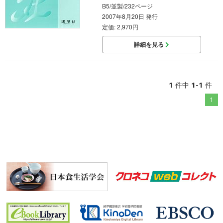
B5/並製/232ページ
2007年8月20日 発行
定価: 2,970円
詳細を見る
1
1-1
件中
件
1