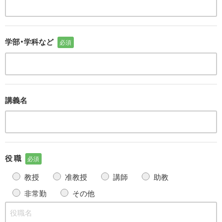
学部・学科など
必須
講義名
役 職
必須
教授
准教授
講師
助教
非常勤
その他