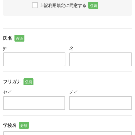
上記利用規定に同意する
必須
氏名
必須
姓
名
フリガナ
必須
セイ
メイ
学校名
必須