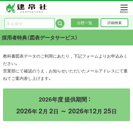
MENU
分野一覧
詳細検索
採用者特典（図表データサービス）
教科書図表データのご利用にあたり，下記フォームよりお申込みく
ださい。
営業部にて確認のうえ，お知らせいただいたメールアドレスにて重
ねてご案内差し上げます。
2026年度 提供期間 ：
2026
2
2
～ 2026
12
25
年
月
日
年
月
日