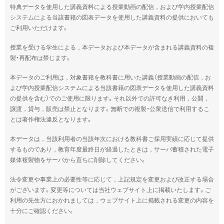
特典データを使用した講義資料による授業動画の配信，および学内授業配信
システムによる当該書籍の図表データを使用した講義資料の提供においても
ご利用いただけます。
授業を受ける学生による，本データおよび本データが含まれる講義資料の複
製・再配布は禁じます。
本データのご利用は，対象書籍を教科書に用いた講義（授業動画の配信，お
よび学内授業配信システムによる当該書籍の図表データを使用した講義資料
の提供を含む）でのご使用に限ります。それ以外での許可なき利用，公開，
譲渡，貸与，販売は禁止となります。無断での複製・公衆送信で利用するこ
とは著作権法違反となります。
本データは，当該利用者の当該年次における教科書ご採用実績に応じて提供
するものであり，教育年度最終日が経過したときは，サーバ蓄積された電子
媒体複製物をサーバから直ちに削除してください。
法令変更や事業上の必要性等に応じて，上記規定を変更および改正する場合
がございます。変更等については当社ウェブサイト上に掲載いたします。ご
利用の先生方におかれましては，ウェブサイト上に掲載される変更の内容を
十分にご確認ください。