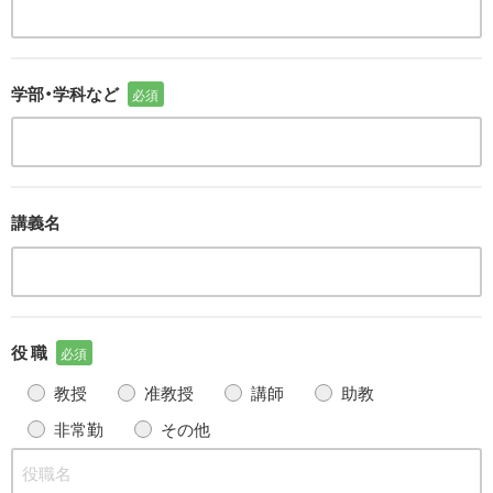
学部・学科など
必須
講義名
役 職
必須
教授
准教授
講師
助教
非常勤
その他