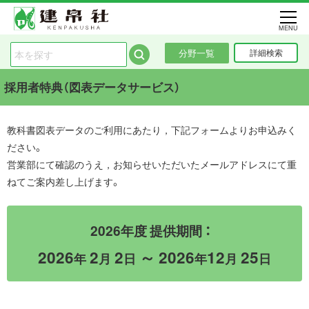
MENU
分野一覧
詳細検索
採用者特典（図表データサービス）
教科書図表データのご利用にあたり，下記フォームよりお申込みく
ださい。
営業部にて確認のうえ，お知らせいただいたメールアドレスにて重
ねてご案内差し上げます。
2026年度 提供期間 ：
2026
2
2
～ 2026
12
25
年
月
日
年
月
日