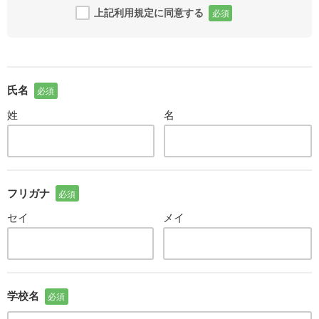
上記利用規定に同意する
必須
氏名
必須
姓
名
フリガナ
必須
セイ
メイ
学校名
必須