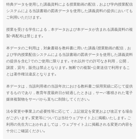
特典データを使用した講義資料による授業動画の配信，および学内授業配信
システムによる当該書籍の図表データを使用した講義資料の提供においても
ご利用いただけます。
授業を受ける学生による，本データおよび本データが含まれる講義資料の複
製・再配布は禁じます。
本データのご利用は，対象書籍を教科書に用いた講義（授業動画の配信，お
よび学内授業配信システムによる当該書籍の図表データを使用した講義資料
の提供を含む）でのご使用に限ります。それ以外での許可なき利用，公開，
譲渡，貸与，販売は禁止となります。無断での複製・公衆送信で利用するこ
とは著作権法違反となります。
本データは，当該利用者の当該年次における教科書ご採用実績に応じて提供
するものであり，教育年度最終日が経過したときは，サーバ蓄積された電子
媒体複製物をサーバから直ちに削除してください。
法令変更や事業上の必要性等に応じて，上記規定を変更および改正する場合
がございます。変更等については当社ウェブサイト上に掲載いたします。ご
利用の先生方におかれましては，ウェブサイト上に掲載される変更の内容を
十分にご確認ください。