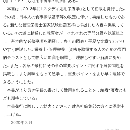
項目についても応用栄養学の範囲にある。
本書は，2018年に『スタディ応用栄養学』として初版を発行した。
その後，日本人の食事摂取基準等の改定に伴い，再編したものであ
る。新たな管理栄養士国家試験出題基準に準拠した内容を掲載して
いる。その道に精通した教育者が，それぞれの専門分野を執筆担当
し，基本的な必修事項を網羅し，多くの図表と平易な文章でわかり
やすく解説した。栄養士・管理栄養士資格を取得する人のための専門
的テキストとして幅広い知識を網羅し，理解しやすい解説に努め
た。また，各章の最初にその章の重要ポイントに関する練習問題を
掲載し，より興味をもって勉学し，重要ポイントをより早く理解で
きるようにした。
本書がより良き学習の書として活用されることを，編者・著者とも
ども期待している。
本書発行に際し，ご助力くださった建帛社編集部の方々に深謝申
し上げる。
2020年３月