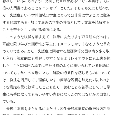
存在している。そのように充実した書籍がある中で，本書は，失語
症の入門書であることをコンセプトとした。そもそも先にも述べた
が，失語症という学問領域は学生にとっては非常に学ぶことに難渋
する領域である。加えて最近の学生の特徴として，文章を読解する
ことを苦手とし，嫌がる傾向にある。
このような現状を踏まえて，執筆にあたりまず取り組んだのは，
可能な限り学びの順序性が学生にイメージしやすくなるような目次
づくりである。また，失語症に関連する脳画像等の図や表を多く取
り入れ，視覚的にも理解しやすくなるようレイアウトにも工夫を施
した。さらに臨床の場では当たり前のように用いられている用語に
ついても，学生の立場に立ち，解説の必要性を感じるものについて
は，側注を活用して，理解しやすい簡単な説明を加えた。以上のよ
うな意識を元に執筆したこともあり，読むことを苦手としている学
生にも手に取ってもらいやすい内容になったのではないかと自負し
ている。
最後に本書をまとめるにあたり，済生会熊本病院の脳神経内科副