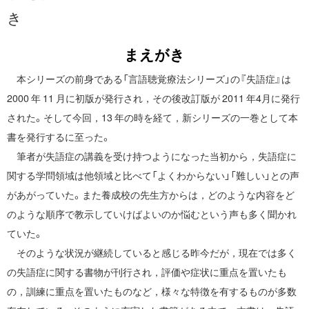
き
まえがき
本シリーズの前身である「言語聴覚療法シリーズ」の『失語症』は
2000 年 11 月に初版が発行され，その後改訂版が 2011 年4月に発行
された。そして今回，13 年の時を経て，新シリーズの一巻として本
書を発行するに至った。
筆者が失語症の講義を受け持つようになった当初から，失語症に
関する学問領域は他領域と比べて「よくわからない」「難しい」との声
があがっていた。また養成校の先生方からは，どのような内容をど
のような順序で教示していけばよいのか悩むという声も多く聞かれ
ていた。
そのような状況が継続していると感じる昨今だが，現在では多く
の失語症に関する書物が刊行され，評価や症状に重点を置いたも
の，訓練に重点を置いたものなど，様々な特徴を有するものが多数