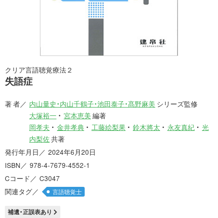
クリア言語聴覚療法２
失語症
著 者
内山量史・内山千鶴子・池田泰子・髙野麻美
シリーズ監修
大塚裕一
宮本恵美
編著
岡孝夫
金井孝典
工藤絵梨果
鈴木將太
永友真紀
光
内梨佐
共著
発行年月日
2024年6月20日
ISBN
978-4-7679-4552-1
Cコード
C3047
関連タグ
言語聴覚士
補遺・正誤表あり