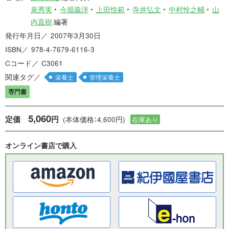
泉秀実
今堀義洋
上田悦範
寺井弘文
中村怜之輔
山
内直樹
編著
発行年月日
2007年3月30日
ISBN
978-4-7679-6116-3
Cコード
C3061
関連タグ
栄養士
管理栄養士
専門書
5,060
定価
円
(本体価格：4,600円)
在庫あり
オンライン書店で購入