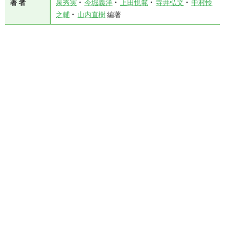
著 者
泉秀実
今堀義洋
上田悦範
寺井弘文
中村怜
之輔
山内直樹
編著
分 野
食品・栄養・調理専門書
シリーズ
ISBN
978-4-7679-6116-3
Cコード
C3061
定 価
5,060円 (本体価格：4,600円)
発行年月
2007年3月30日
日
版型・装丁
A5 上製
ページ数
400ページ
関連タグ
栄養士
管理栄養士