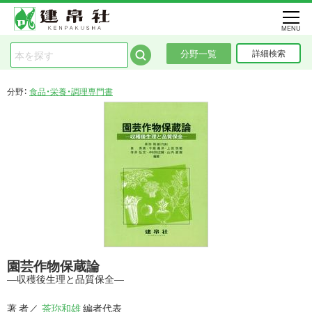
MENU
分野一覧
詳細検索
分野：
食品・栄養・調理専門書
園芸作物保蔵論
―収穫後生理と品質保全―
著 者
茶珎和雄
編者代表