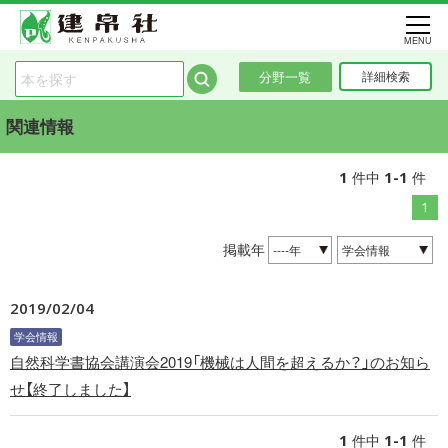
MENU
分野一覧
詳細検索
関連情報
1
1-1
件中
件
1
掲載年
2019/02/04
学会情報
自然科学書協会講演会2019「機械は人間を超えるか？」のお知ら
せ【終了しました】
1
1-1
件中
件