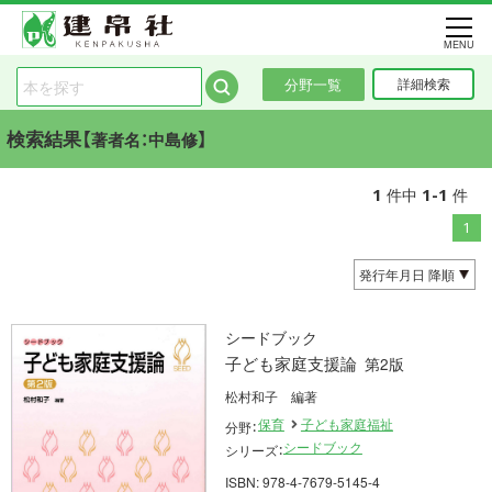
MENU
分野一覧
詳細検索
検索結果【
】
著者名：中島修
1
1-1
件中
件
1
シードブック
子ども家庭支援論
第2版
松村和子 編著
保育
子ども家庭福祉
分野：
シードブック
シリーズ：
ISBN: 978-4-7679-5145-4