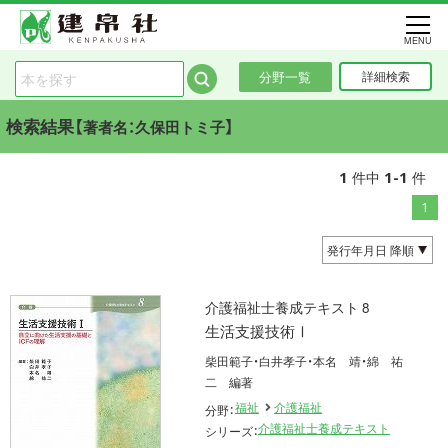
MENU
分野一覧
詳細検索
検索結果【
】
著者名：久保田トミ子
1
1-1
件中
件
1
介護福祉士養成テキスト 8
生活支援技術Ⅰ
柴田範子・白井孝子・本名 靖・綿 祐
二 編著
福祉
介護福祉
分野：
介護福祉士養成テキスト
シリーズ：