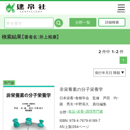
MENU
分野一覧
詳細検索
検索結果【
】
著者名：井上裕康
2
1-2
件中
件
1
専門書
非栄養素の分子栄養学
日本栄養・食糧学会 監修 芦田 均・
薩 秀夫・中野長久 責任編集
食品・栄養・調理専門書
分野：
ISBN: 978-4-7679-6189-7
A5/上製/264ページ