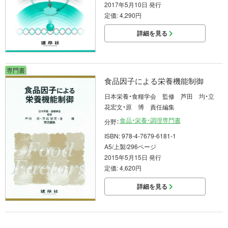
2017年5月10日 発行
定価: 4,290円
詳細を見る
専門書
食品因子による栄養機能制御
日本栄養・食糧学会 監修 芦田 均・立
花宏文・原 博 責任編集
食品・栄養・調理専門書
分野：
ISBN: 978-4-7679-6181-1
A5/上製/296ページ
2015年5月15日 発行
定価: 4,620円
詳細を見る