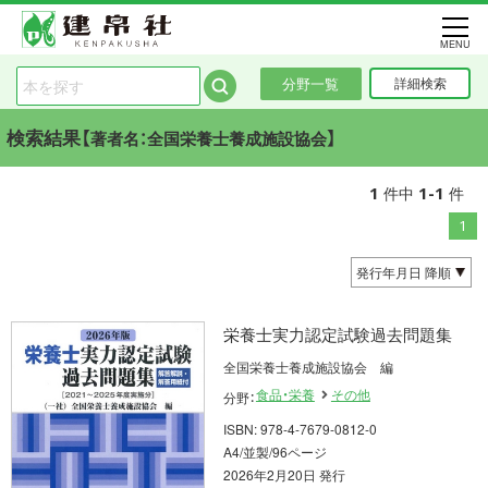
MENU
分野一覧
詳細検索
検索結果【
】
著者名：全国栄養士養成施設協会
1
1-1
件中
件
1
栄養士実力認定試験過去問題集
全国栄養士養成施設協会 編
食品・栄養
その他
分野：
ISBN: 978-4-7679-0812-0
A4/並製/96ページ
2026年2月20日 発行