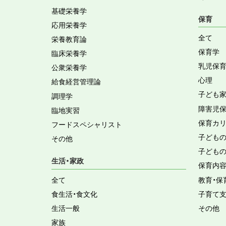
基礎栄養学
保育
応用栄養学
全て
栄養教育論
保育学
臨床栄養学
乳児保
公衆栄養学
心理
給食経営管理論
子ども
調理学
障害児
臨地実習
保育カ
フードスペシャリスト
子ども
その他
子ども
生活・家政
保育内
全て
教育・保
食生活・食文化
子育て
生活一般
その他
家族