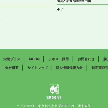
食品・栄養・調理専門書
全て
祉
祉
栄養プラス
MDHQ
テキスト採用
お問合わせ
購
会社概要
サイトマップ
個人情報保護方針
特定商取
〒112-0011 東京都文京区千石四丁目二番十五号