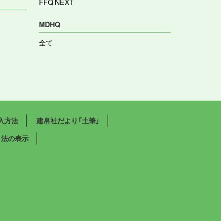
FFQ NEXT
MDHQ
全て
入方法
建帛社だより「土筆」
引法の表示