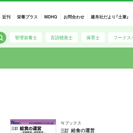
近刊
栄養プラス
MDHQ
お問合わせ
建帛社だより「土筆」
管理栄養士
言語聴覚士
保育士
フードス
Ｎブックス
給食の運営
三訂