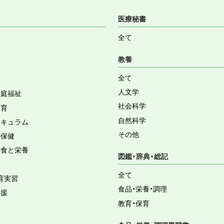
医療秘書
全て
教養
育
全て
人文学
家庭福祉
社会科学
保育
自然科学
リキュラム
その他
の保健
の食と栄養
図鑑・辞典・総記
容
全て
育実習
食品・栄養・調理
支援
教育・保育