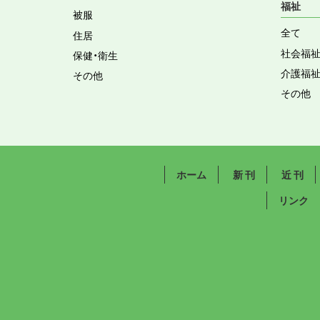
福祉
被服
全て
住居
社会福
保健・衛生
介護福
その他
その他
ホーム
新 刊
近 刊
リンク