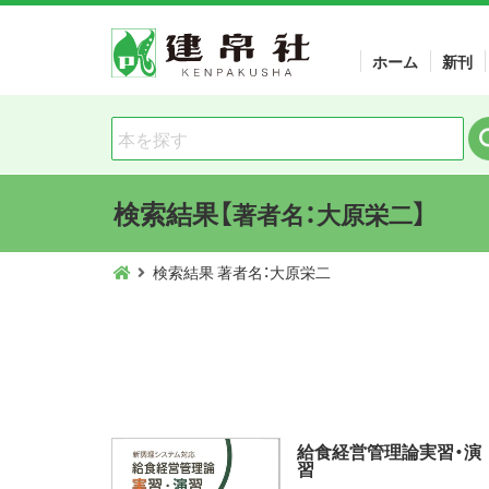
ホーム
新刊
検索結果【
】
著者名：大原栄二
検索結果 著者名：大原栄二
給食経営管理論実習・演
習