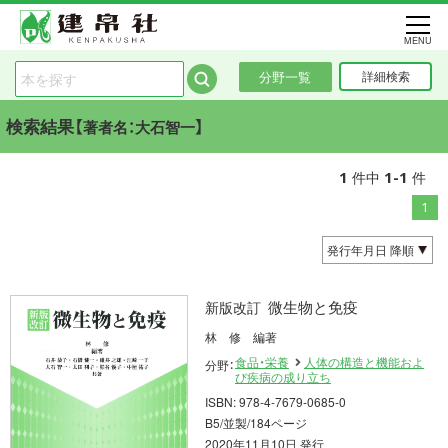
MENU
分野一覧
詳細検索
検索結果【
】
著者名：大石智一
1
1-1
件中
件
1
微生物と免疫
新版改訂
林 修 編著
食品・栄養
人体の構造と機能およ
分野：
び疾病の成り立ち
ISBN: 978-4-7679-0685-0
B5/並製/184ページ
2020年11月10日 発行