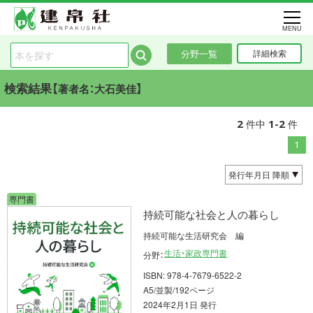
MENU
分野一覧
詳細検索
検索結果【
】
著者名：大石美佳
2
1-2
件中
件
1
専門書
持続可能な社会と人の暮らし
持続可能な生活研究会 編
生活・家政専門書
分野：
ISBN: 978-4-7679-6522-2
A5/並製/192ページ
2024年2月1日 発行