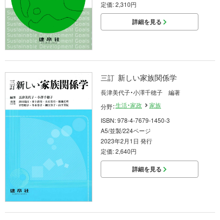
定価: 2,310円
詳細を見る
新しい家族関係学
三訂
長津美代子・小澤千穂子 編著
生活・家政
家族
分野：
ISBN: 978-4-7679-1450-3
A5/並製/224ページ
2023年2月1日 発行
定価: 2,640円
詳細を見る