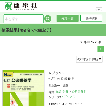
MENU
分野一覧
詳細検索
検索結果【
】
著者名：小池亜紀子
2
1-2
件中
件
1
Ｎブックス
公衆栄養学
七訂
井上浩一 編著
食品・栄養
公衆栄養学
分野：
Ｎブックス
シリーズ：
ISBN: 978-4-7679-0798-7