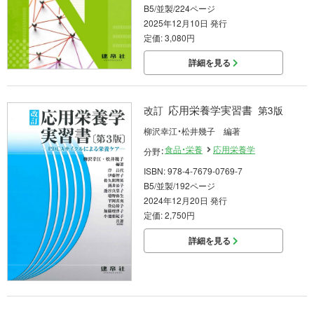
B5/並製/224ページ
2025年12月10日 発行
定価: 3,080円
詳細を見る
応用栄養学実習書
改訂
第3版
柳沢幸江・松井幾子 編著
食品・栄養
応用栄養学
分野：
ISBN: 978-4-7679-0769-7
B5/並製/192ページ
2024年12月20日 発行
定価: 2,750円
詳細を見る