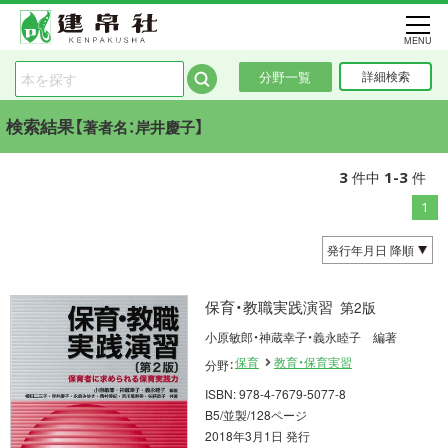
MENU
分野一覧
詳細検索
検索結果【
】
著者名：岸井慶子
3
1-3
件中
件
1
保育・教職実践演習
第2版
小原敏郎・神蔵幸子・義永睦子 編著
保育
教育・保育実習
分野：
ISBN: 978-4-7679-5077-8
B5/並製/128ページ
2018年3月1日 発行