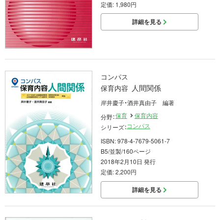
定価: 1,980円
詳細を見る
コンパス
人間関係
保育内容
岸井慶子・酒井真由子 編著
保育
保育内容
分野：
コンパス
シリーズ：
ISBN: 978-4-7679-5061-7
B5/並製/160ページ
2018年2月10日 発行
定価: 2,200円
詳細を見る