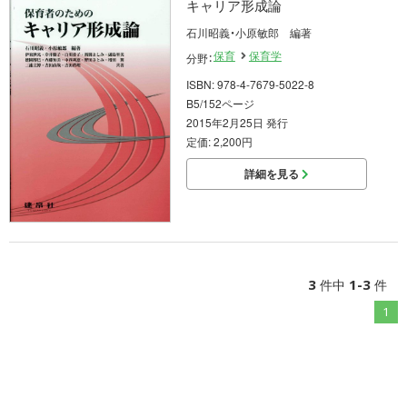
キャリア形成論
石川昭義・小原敏郎 編著
保育
保育学
分野：
ISBN: 978-4-7679-5022-8
B5/152ページ
2015年2月25日 発行
定価: 2,200円
詳細を見る
3
1-3
件中
件
1