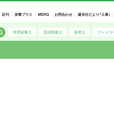
近刊
栄養プラス
MDHQ
お問合わせ
建帛社だより「土筆」
管理栄養士
言語聴覚士
保育士
フードス