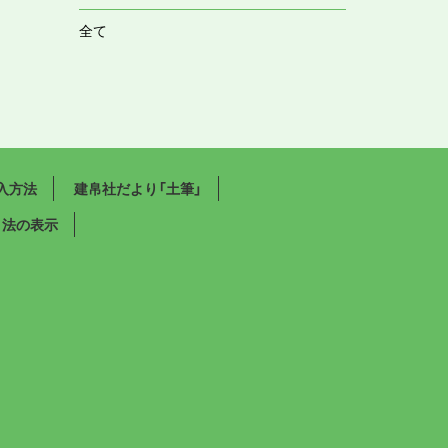
全て
入方法
建帛社だより「土筆」
引法の表示