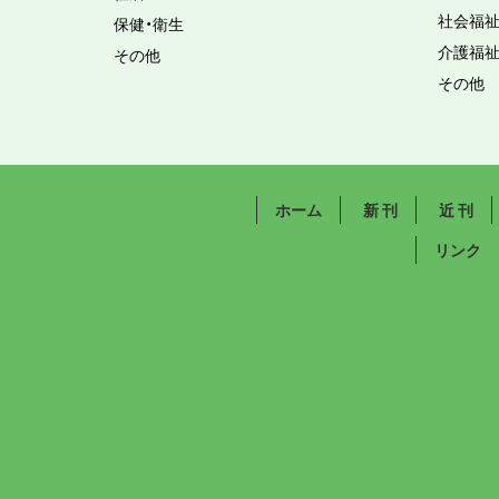
社会福
保健・衛生
介護福
その他
その他
ホーム
新 刊
近 刊
リンク