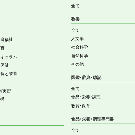
全て
教養
育
全て
人文学
家庭福祉
社会科学
保育
自然科学
リキュラム
その他
の保健
の食と栄養
図鑑・辞典・総記
容
全て
育実習
食品・栄養・調理
支援
教育・保育
食品・栄養・調理専門書
全て