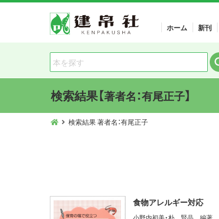
ホーム
新刊
検索結果【
】
著者名：有尾正子
検索結果 著者名：有尾正子
食物アレルギー対応
小野内初美・朴 賢晶 編著