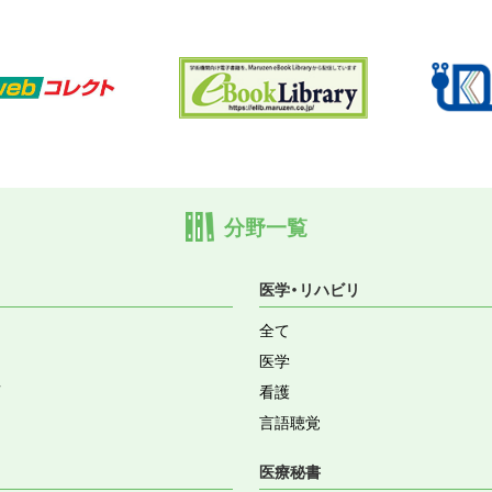
分野一覧
医学・リハビリ
全て
医学
育
看護
言語聴覚
医療秘書