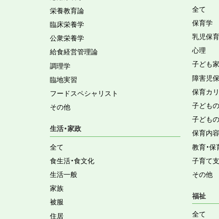
全て
栄養教育論
保育学
臨床栄養学
乳児保
公衆栄養学
心理
給食経営管理論
子ども
調理学
障害児
臨地実習
保育カ
フードスペシャリスト
子ども
その他
子ども
生活・家政
保育内
全て
教育・保
食生活・食文化
子育て
生活一般
その他
家族
福祉
被服
全て
住居