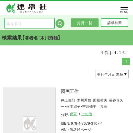
MENU
分野一覧
詳細検索
検索結果【
】
著者名：木川秀雄
1
1-1
件中
件
1
図画工作
井上俊郎・木川秀雄・国枝哲夫・長谷喜久
一・根本淑子・吉川修平 共著
保育
その他
分野：
ISBN: 978-4-7679-3107-4
A5/上製/216ページ