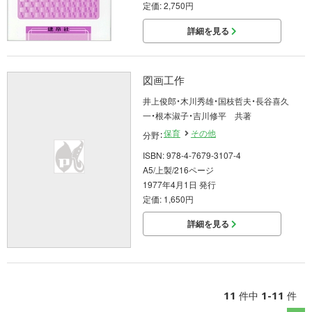
定価: 2,750円
詳細を見る
図画工作
井上俊郎・木川秀雄・国枝哲夫・長谷喜久
一・根本淑子・吉川修平 共著
保育
その他
分野：
ISBN: 978-4-7679-3107-4
A5/上製/216ページ
1977年4月1日 発行
定価: 1,650円
詳細を見る
11
1-11
件中
件