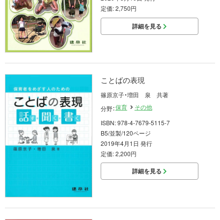
定価: 2,750円
詳細を見る
ことばの表現
篠原京子・増田 泉 共著
保育
その他
分野：
ISBN: 978-4-7679-5115-7
B5/並製/120ページ
2019年4月1日 発行
定価: 2,200円
詳細を見る