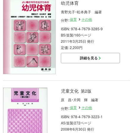
幼児体育
青野光子・松本典子 編著
保育
その他
分野：
ISBN: 978-4-7679-3285-9
B5/並製/160ページ
2011年3月25日 発行
定価: 2,200円
詳細を見る
児童文化
第2版
原 昌・片岡 輝 編著
保育
その他
分野：
ISBN: 978-4-7679-3223-1
A5/並製/272ページ
2008年6月30日 発行