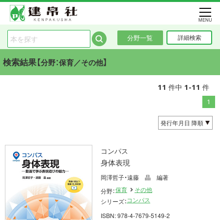
MENU
分野一覧
詳細検索
検索結果【
】
分野：保育／その他
11
1-11
件中
件
1
コンパス
身体表現
岡澤哲子・遠藤 晶 編著
保育
その他
分野：
コンパス
シリーズ：
ISBN: 978-4-7679-5149-2