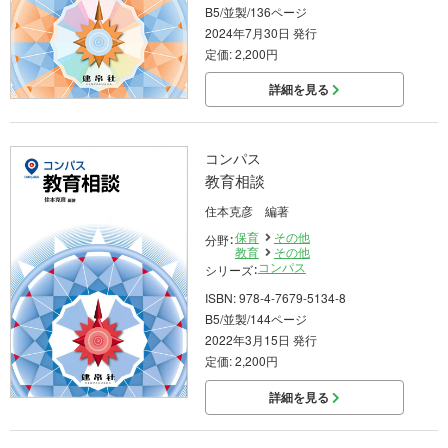
B5/並製/136ページ
2024年7月30日 発行
定価: 2,200円
詳細を見る
コンパス
教育相談
住本克彦 編著
保育
その他
分野：
教育
その他
コンパス
シリーズ：
ISBN: 978-4-7679-5134-8
B5/並製/144ページ
2022年3月15日 発行
定価: 2,200円
詳細を見る