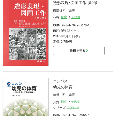
造形表現・図画工作
第2版
磯部錦司 編著
保育
その他
分野：
ISBN: 978-4-7679-5076-1
B5/並製/192ページ
2018年3月1日 発行
定価: 2,750円
詳細を見る
コンパス
幼児の体育
前橋 明 編著
保育
その他
分野：
コンパス
シリーズ：
ISBN: 978-4-7679-5055-6