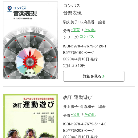
コンパス
音楽表現
駒久美子・味府美香 編著
保育
その他
分野：
コンパス
シリーズ：
ISBN: 978-4-7679-5120-1
B5/並製/160ページ
2020年4月10日 発行
定価: 2,310円
詳細を見る
運動遊び
改訂
井上勝子・高原和子 編著
保育
その他
分野：
ISBN: 978-4-7679-5114-0
B5/並製/208ページ
2020年3月10日 発行