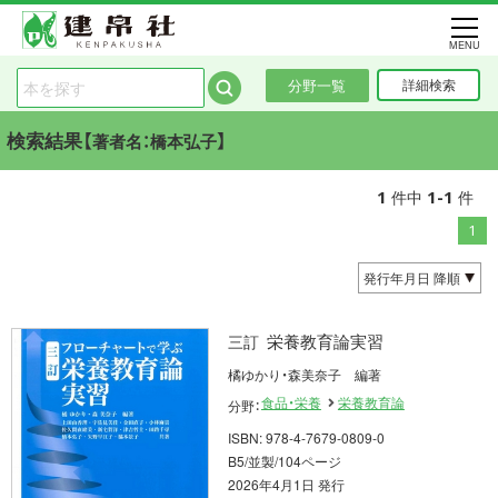
MENU
分野一覧
詳細検索
検索結果【
】
著者名：橋本弘子
1
1-1
件中
件
1
栄養教育論実習
三訂
橘ゆかり・森美奈子 編著
食品・栄養
栄養教育論
分野：
ISBN: 978-4-7679-0809-0
B5/並製/104ページ
2026年4月1日 発行