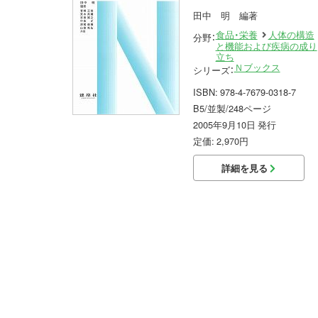
田中 明 編著
食品・栄養
人体の構造
分野：
と機能および疾病の成り
立ち
Ｎブックス
シリーズ：
ISBN: 978-4-7679-0318-7
B5/並製/248ページ
2005年9月10日 発行
定価: 2,970円
詳細を見る