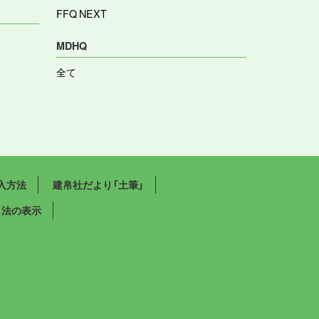
FFQ NEXT
MDHQ
全て
入方法
建帛社だより「土筆」
引法の表示