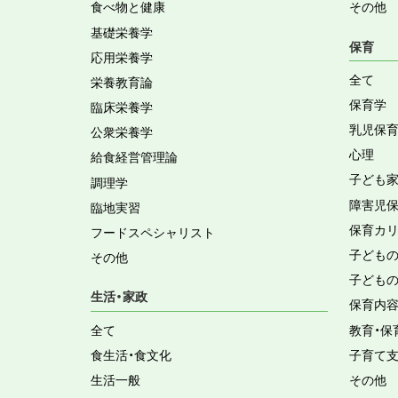
食べ物と健康
その他
基礎栄養学
保育
応用栄養学
全て
栄養教育論
保育学
臨床栄養学
乳児保
公衆栄養学
心理
給食経営管理論
子ども
調理学
障害児
臨地実習
保育カ
フードスペシャリスト
子ども
その他
子ども
生活・家政
保育内
全て
教育・保
食生活・食文化
子育て
生活一般
その他