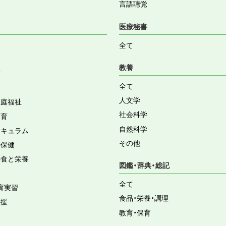
言語聴覚
医療秘書
全て
教養
育
全て
人文学
家庭福祉
社会科学
保育
自然科学
リキュラム
その他
の保健
の食と栄養
図鑑・辞典・総記
容
全て
育実習
食品・栄養・調理
支援
教育・保育