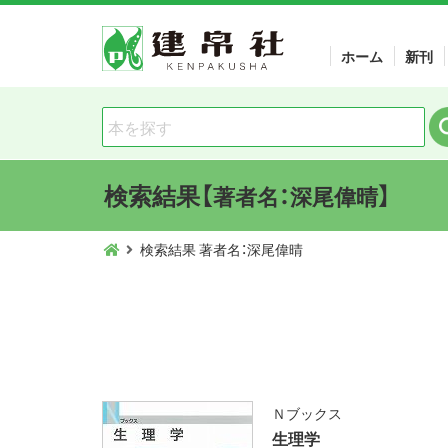
ホーム
新刊
検索結果【
】
著者名：深尾偉晴
検索結果 著者名：深尾偉晴
Ｎブックス
生理学