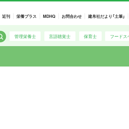
近刊
栄養プラス
MDHQ
お問合わせ
建帛社だより「土筆」
管理栄養士
言語聴覚士
保育士
フードス