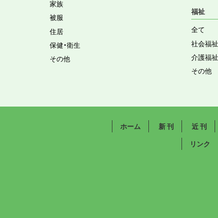
家族
福祉
被服
全て
住居
社会福
保健・衛生
介護福
その他
その他
ホーム
新 刊
近 刊
リンク