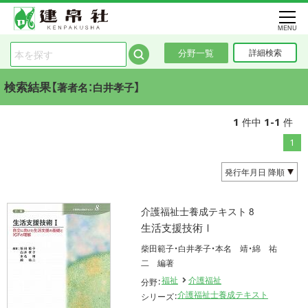
MENU
分野一覧
詳細検索
検索結果【
】
著者名：白井孝子
1
1-1
件中
件
1
介護福祉士養成テキスト 8
生活支援技術Ⅰ
柴田範子・白井孝子・本名 靖・綿 祐
二 編著
福祉
介護福祉
分野：
介護福祉士養成テキスト
シリーズ：