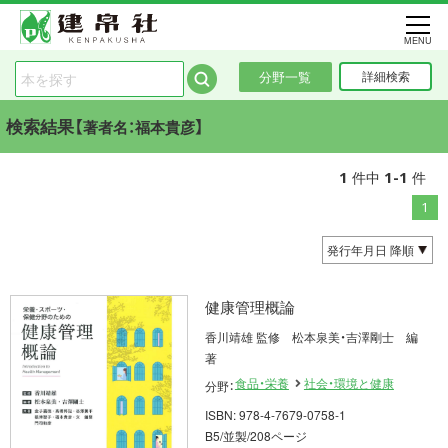
MENU
分野一覧
詳細検索
検索結果【
】
著者名：福本貴彦
1
1-1
件中
件
1
健康管理概論
香川靖雄 監修 松本泉美・吉澤剛士 編
著
食品・栄養
社会・環境と健康
分野：
ISBN: 978-4-7679-0758-1
B5/並製/208ページ