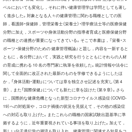
ベルにおいても変化し，それに伴い健康管理学は学問としても著し
く進歩した。対象となる人々の健康管理に関わる職種としての医
師，看護師・保健師，管理栄養士（栄養士）・理学療法士等の医療保健
分野に加え，スポーツや身体活動分野の指導者育成と医療保健分野
の職種との連携が重要になってきている。そこで本書は，『栄養・ス
ポーツ・保健分野のための 健康管理概論』と題し，内容を一新すると
ともに，各分野において，実践と研究を行うとともにそれらの人材
の育成に携わる 10 名の専門家に執筆を依頼した。統計情報や法令に
関して全面的に改正された最新のものを学修できるようにしたほ
か，「身体活動・運動」については章を独立させ記述を充実し（第 4
章），また「国際保健」についても新たに章を設けた（第 9 章）。さら
に，国際的な健康危機となった新型コロナウイルス感染症（COVID-
19）への対処策や，コロナ禍後の状況を見据えて，その他の感染症
への対応も取り上げた。またこれらの職種の国家試験出題基準に準
拠するように，近年重要視されている事項を取り上げた。加えて，
新しい分子遺伝学の潮流も取り入れ，健康管理に関連する知見をコ