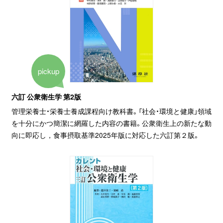
pickup
六訂 公衆衛生学 第2版
管理栄養士・栄養士養成課程向け教科書。「社会・環境と健康」領域
を十分にかつ簡潔に網羅した内容の書籍。公衆衛生上の新たな動
向に即応し，食事摂取基準2025年版に対応した六訂第２版。