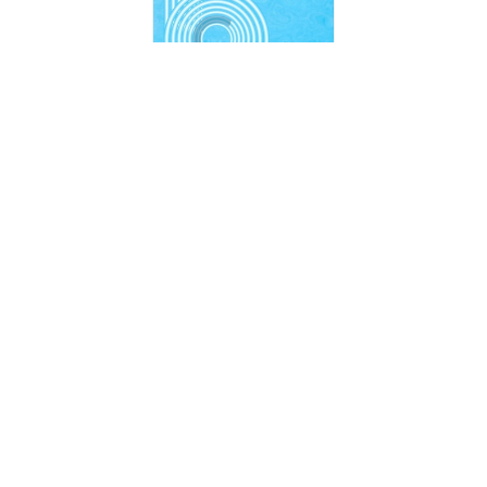
pickup
三訂 社会・環境と健康：公衆衛生学 第2版
「社会・環境と健康」の範囲を網羅しつつコンパクトに収載。2023
年改訂の管理栄養士国家試験出題基準に準拠し，国民健康・栄養
調査および統計データ等を最新に更新した三訂第２版。
書籍に関する
感想・お問合わせ
下記フォームに必要事項をご入力いただき、一旦ご確認された上
で送信ボタンをクリックしてください。
なお、ご返信さしあげるまでに数日を要する場合がございます。