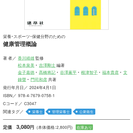
栄養・スポーツ・保健分野のための
健康管理概論
著 者
香川靖雄
監修
松本泉美
吉澤剛士
編著
金子嘉徳
髙橋将記
谷澤薫平
根津智子
福本貴彦
文
鐘聲
門司和彦
共著
発行年月日
2024年4月1日
ISBN
978-4-7679-0758-1
Cコード
C3047
関連タグ
栄養士
管理栄養士
公衆衛生
3,080
定価
円
(本体価格：2,800円)
在庫あり