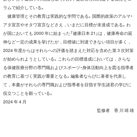
ラムで紹介している。
健康管理とその教育は実践的な学問である。国際的政策のアルマ・
アタ宣言やオタワ宣言などさえ，いまだに目標が未達成である。わ
が国においても 2000 年に始まった「健康日本 21」は，健康寿命の延
伸など一定の成果を挙げたが，目標値に到達できない項目が多く，
2024 年度からはそれらへの評価を踏まえた対応を含めた第 3 次対策
が始められようとしている。これらの目標達成においては，さらな
る保健医療分野の専門職およびスポーツ・身体活動向上を図る指導者
の教育に基づく実践が重要となる。編集者ならびに著者を代表し
て，本書がそれらの専門職および指導者を目指す学生諸君の学びに
役立つことを願っている。
2024 年 4 月
監修者 香 川 靖 雄