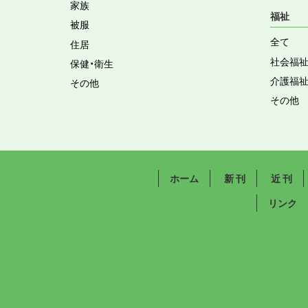
家族
福祉
被服
全て
住居
社会福
保健・衛生
介護福
その他
その他
ホーム
新 刊
近 刊
リンク