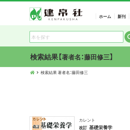
ホーム
新刊
検索結果【
】
著者名：藤田修三
検索結果 著者名：藤田修三
カレント
基礎栄養学
改訂