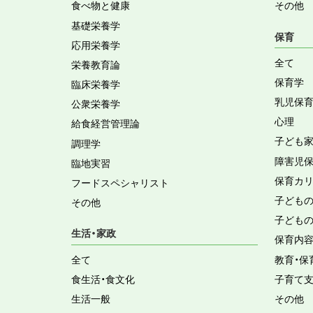
食べ物と健康
その他
基礎栄養学
保育
応用栄養学
全て
栄養教育論
保育学
臨床栄養学
乳児保
公衆栄養学
心理
給食経営管理論
子ども
調理学
障害児
臨地実習
保育カ
フードスペシャリスト
子ども
その他
子ども
生活・家政
保育内
全て
教育・保
食生活・食文化
子育て
生活一般
その他