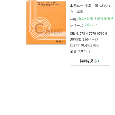
木元幸一・中島 滋・林あつ
み 編著
食品・栄養
基礎栄養学
分野：
カレント
シリーズ：
ISBN: 978-4-7679-0710-9
B5/並製/216ページ
2021年10月5日 発行
定価: 2,970円
詳細を見る