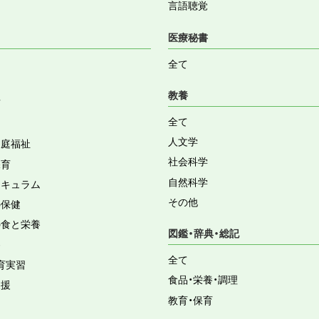
言語聴覚
医療秘書
全て
教養
育
全て
人文学
家庭福祉
社会科学
保育
自然科学
リキュラム
その他
の保健
の食と栄養
図鑑・辞典・総記
容
全て
育実習
食品・栄養・調理
支援
教育・保育