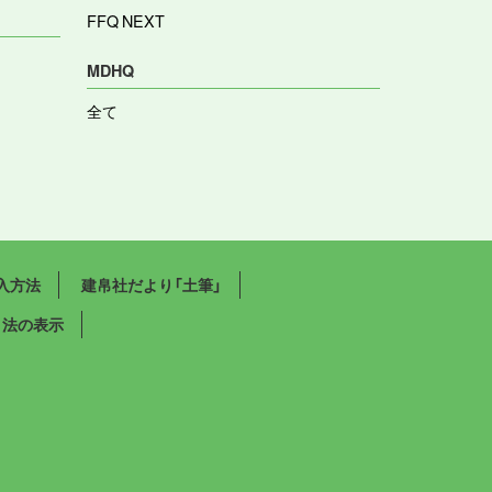
FFQ NEXT
MDHQ
全て
入方法
建帛社だより「土筆」
引法の表示