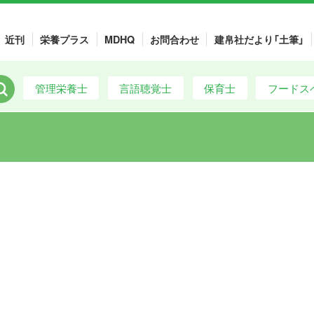
近刊
栄養プラス
MDHQ
お問合わせ
建帛社だより「土筆」
管理栄養士
言語聴覚士
保育士
フードス