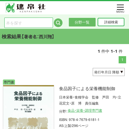
MENU
分野一覧
詳細検索
検索結果【
】
著者名：西川翔
1
1-1
件中
件
1
専門書
食品因子による栄養機能制御
日本栄養・食糧学会 監修 芦田 均・立
花宏文・原 博 責任編集
食品・栄養・調理専門書
分野：
ISBN: 978-4-7679-6181-1
A5/上製/296ページ