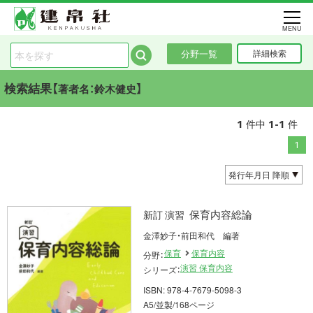
MENU
分野一覧
詳細検索
検索結果【
】
著者名：鈴木健史
1
1-1
件中
件
1
保育内容総論
新訂 演習
金澤妙子・前田和代 編著
保育
保育内容
分野：
演習 保育内容
シリーズ：
ISBN: 978-4-7679-5098-3
A5/並製/168ページ