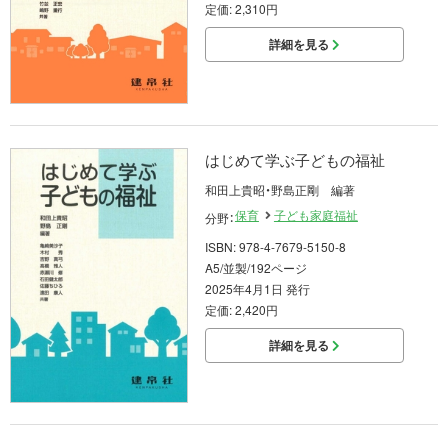
定価: 2,310円
詳細を見る
はじめて学ぶ子どもの福祉
和田上貴昭・野島正剛 編著
保育
子ども家庭福祉
分野：
ISBN: 978-4-7679-5150-8
A5/並製/192ページ
2025年4月1日 発行
定価: 2,420円
詳細を見る