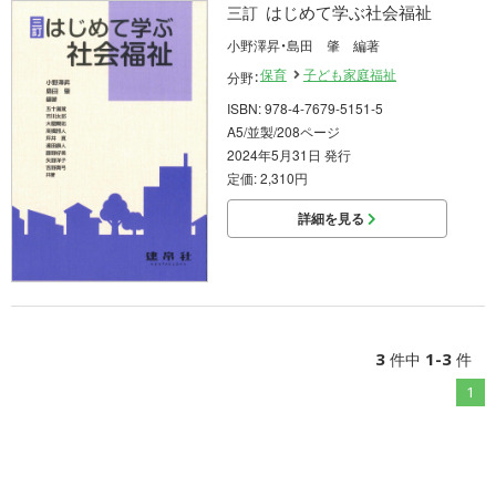
はじめて学ぶ社会福祉
三訂
小野澤昇・島田 肇 編著
保育
子ども家庭福祉
分野：
ISBN: 978-4-7679-5151-5
A5/並製/208ページ
2024年5月31日 発行
定価: 2,310円
詳細を見る
3
1-3
件中
件
1