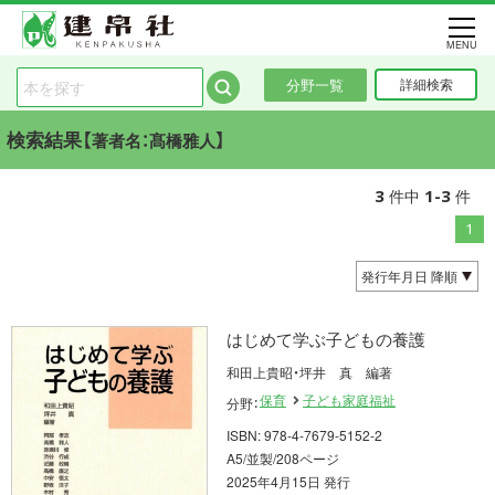
MENU
分野一覧
詳細検索
検索結果【
】
著者名：髙橋雅人
3
1-3
件中
件
1
はじめて学ぶ子どもの養護
和田上貴昭・坪井 真 編著
保育
子ども家庭福祉
分野：
ISBN: 978-4-7679-5152-2
A5/並製/208ページ
2025年4月15日 発行