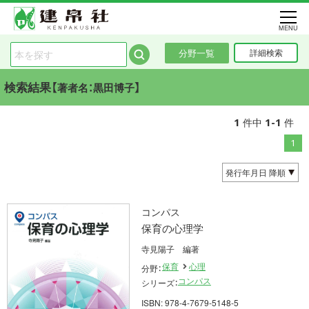
MENU
分野一覧
詳細検索
検索結果【
】
著者名：黒田博子
1
1-1
件中
件
1
コンパス
保育の心理学
寺見陽子 編著
保育
心理
分野：
コンパス
シリーズ：
ISBN: 978-4-7679-5148-5