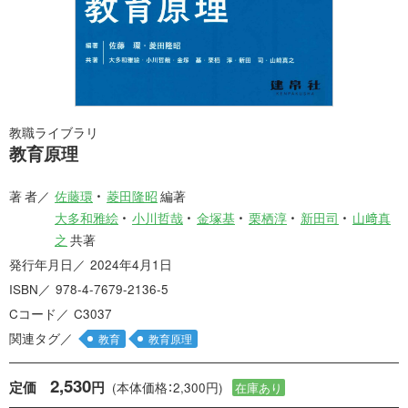
教職ライブラリ
教育原理
著 者
佐藤環
菱田隆昭
編著
大多和雅絵
小川哲哉
金塚基
栗栖淳
新田司
山﨑真
之
共著
発行年月日
2024年4月1日
ISBN
978-4-7679-2136-5
Cコード
C3037
関連タグ
教育
教育原理
2,530
定価
円
(本体価格：2,300円)
在庫あり