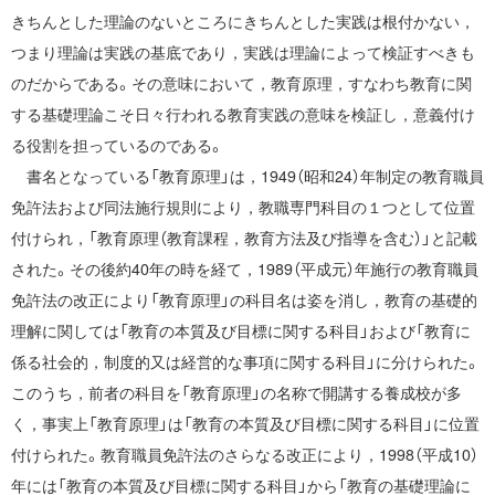
きちんとした理論のないところにきちんとした実践は根付かない，
つまり理論は実践の基底であり，実践は理論によって検証すべきも
のだからである。その意味において，教育原理，すなわち教育に関
する基礎理論こそ日々行われる教育実践の意味を検証し，意義付け
る役割を担っているのである。
書名となっている「教育原理」は，1949（昭和24）年制定の教育職員
免許法および同法施行規則により，教職専門科目の１つとして位置
付けられ，「教育原理（教育課程，教育方法及び指導を含む）」と記載
された。その後約40年の時を経て，1989（平成元）年施行の教育職員
免許法の改正により「教育原理」の科目名は姿を消し，教育の基礎的
理解に関しては「教育の本質及び目標に関する科目」および「教育に
係る社会的，制度的又は経営的な事項に関する科目」に分けられた。
このうち，前者の科目を「教育原理」の名称で開講する養成校が多
く，事実上「教育原理」は「教育の本質及び目標に関する科目」に位置
付けられた。教育職員免許法のさらなる改正により，1998（平成10）
年には「教育の本質及び目標に関する科目」から「教育の基礎理論に