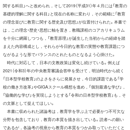
関する科目」へと改められ，そして2019（平成31）年４月には「教育の
基礎的理解に関する科目」と現在の名称に変わり，その範疇に「教育
の理念並びに教育に関する歴史及び思想」が位置付けられた。本書で
は，この理念・歴史・思想に軸を置き，教職課程のコアカリキュラム
を十分に網羅しつつも，「教育原理」が誕生した当初からの経緯を踏
まえた内容構成とし，それらが今日的な教育の実態や教育課題につ
ながるような形でバランスのとれたものとなるよう心掛けた。
時代に対応して，日本の文教政策は変化し続けている。例えば
2021（令和3）年の中央教育審議会答申を受けて，明治時代から続く
「日本型学校教育」のよさをさらに発展させ，今日的課題である「学
校の働き方改革」やGIGAスクール構想を進め，「個別最適な学び」，
「協働的な学び」を実現しようとする「令和の日本型学校教育」も，そ
の文脈として捉えてほしい。
本書に収められた諸論考は，教育学を学ぶ上で必要かつ不可欠な
分野を包含しており，教育の本質を描き出している。読者への願い
であるが，各論考の視座から教育の本質をつかみ取っていただくと