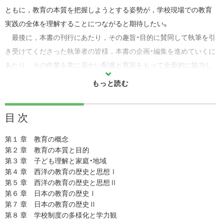
ともに，教育の本質を把握しようとする姿勢が，学校現場での教育
実践の全体を理解することにつながると期待したい。
最後に，本書の刊行にあたり，その趣旨・目的に賛同して執筆を引
き受けてくださった執筆者の皆様，本書の企画・編集を進めていくに
あたり，その作業を常に温かい配慮と寛容をもって全面的に協力し
てくださった建帛社編集部の方々に深甚の謝意を表したい。
2024年３月
編著者 佐藤 環
目 次
第１ 章 教育の概念
第２ 章 教育の本質と目的
第３ 章 子ども理解と家庭・地域
第４ 章 西洋の教育の歴史と思想Ⅰ
第５ 章 西洋の教育の歴史と思想Ⅱ
第６ 章 日本の教育の歴史Ⅰ
第７ 章 日本の教育の歴史Ⅱ
第８ 章 学校制度の多様化と学力観