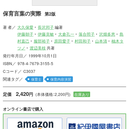
保育言葉の実際
第2版
著 者
大久保愛
長沢邦子
編著
伊藤朝子
伊藤克敏
大倉孔一
落合照子
沢畑多恵
島
村直己
服部裕子
原田愛子
村田和子
山本清
柚木タ
ツノ
渡辺美枝
共著
発行年月日
1999年10月1日
ISBN
978-4-7679-3155-5
Cコード
C3037
関連タグ
保育士
保育内容演習
2,420
定価
円
(本体価格：2,200円)
在庫あり
オンライン書店で購入