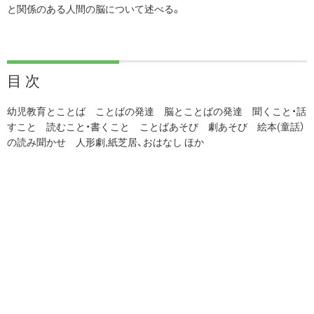
と関係のある人間の脳について述べる。
目 次
幼児教育とことば ことばの発達 脳とことばの発達 聞くこと・話
すこと 読むこと・書くこと ことばあそび 劇あそび 絵本(童話）
の読み聞かせ 人形劇,紙芝居、おはなし ほか