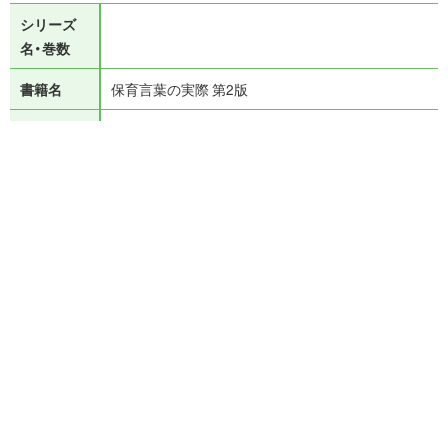
シリーズ
名・巻数
書籍名
保育言葉の実際 第2版
大久保愛
長沢邦子
編著
伊藤朝子
伊藤克敏
大倉孔一
落合照子
沢畑
著 者
多恵
島村直己
服部裕子
原田愛子
村田和子
山本清
柚木タツノ
渡辺美枝
共著
分 野
保育
保育内容
シリーズ
ISBN
978-4-7679-3155-5
Cコード
C3037
定 価
2,420円 (本体価格：2,200円)