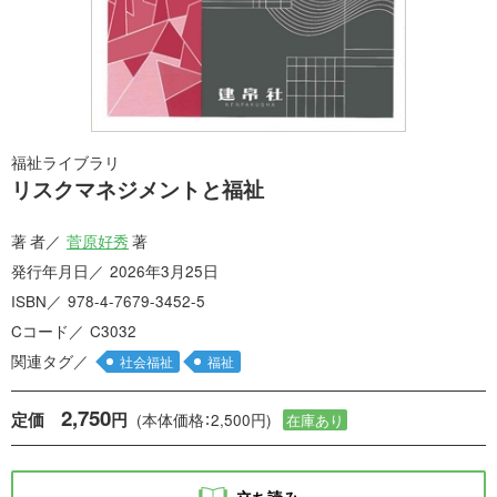
福祉ライブラリ
リスクマネジメントと福祉
著 者
菅原好秀
著
発行年月日
2026年3月25日
ISBN
978-4-7679-3452-5
Cコード
C3032
関連タグ
社会福祉
福祉
2,750
定価
円
(本体価格：2,500円)
在庫あり