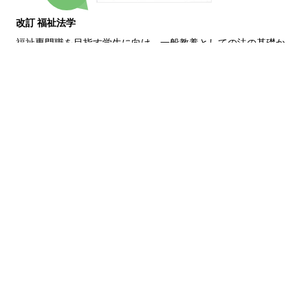
改訂 福祉法学
福祉専門職を目指す学生に向け，一般教養としての法の基礎か
ら福祉サービスの提供に関わる必須の専門的法学知識までをわ
かりやすくまとめた。法改正・用語変更の最新動向に対応した改
訂版。
書籍に関する
感想・お問合わせ
下記フォームに必要事項をご入力いただき、一旦ご確認された上
で送信ボタンをクリックしてください。
なお、ご返信さしあげるまでに数日を要する場合がございます。
お名前
必須