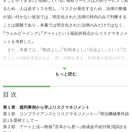
すことができる」と指摘している。福祉サービスは人的サービスであ
るため，人は必ずミスを犯し，リスクが発生するため，法律の整備
が追い付かない状況では，明文化された法律の枠内のみで判断する
ことは困難であり，本書では明文化された法律のみだけではなく，
「ウェルビーイング」「アート」という福祉的視点からリスクマネジメ
ントを考察した。
また，本書では，「職員よし」「利用者よし」「社会よし」という「三
方よし」の福祉理念のもと，常に仲間を考え，利用者の笑顔の中で，
福祉の現場で働くという誇りが良好な人間関係や職員同士の協調的
な関係性を構築し，職員間の絆を深め，事故を軽減できる事例をあ
げている。また，人々との心の揺さぶり，人格的価値を高めるアー
トの感覚を法制度に採り入れる視点も言及した。
目 次
感謝されるべき福祉職が裁判に訴えられる，処分されることは遺
第１章 裁判事例から学ぶリスクマネジメント
憾なことである。本書を通じて，福祉サービスに関する事故対策を
第１節 コンプライアンスとリスクマネジメント―「明治機械事件訴
机上の空論に終わらせることなく，リスクが発生した事後対応を分
訟」を題材として―
析し，リスクに対する危機意識と自覚を喚起する一助になれば幸い
第２節 アートと法―映画「宮本から君へ」助成金不給付取消訴訟を