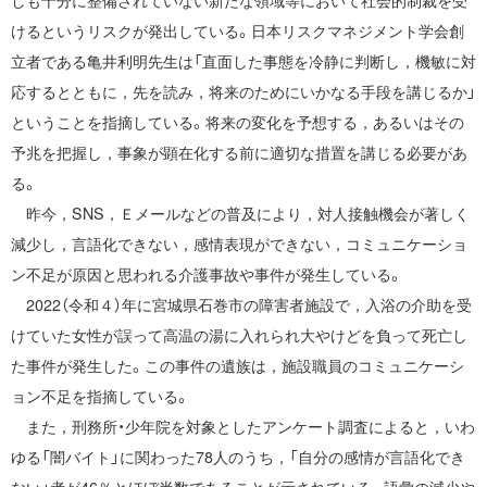
しも十分に整備されていない新たな領域等において社会的制裁を受
けるというリスクが発出している。日本リスクマネジメント学会創
立者である亀井利明先生は「直面した事態を冷静に判断し，機敏に対
応するとともに，先を読み，将来のためにいかなる手段を講じるか」
ということを指摘している。将来の変化を予想する，あるいはその
予兆を把握し，事象が顕在化する前に適切な措置を講じる必要があ
る。
昨今，SNS，Ｅメールなどの普及により，対人接触機会が著しく
減少し，言語化できない，感情表現ができない，コミュニケーショ
ン不足が原因と思われる介護事故や事件が発生している。
2022（令和４）年に宮城県石巻市の障害者施設で，入浴の介助を受
けていた女性が誤って高温の湯に入れられ大やけどを負って死亡し
た事件が発生した。この事件の遺族は，施設職員のコミュニケーシ
ョン不足を指摘している。
また，刑務所・少年院を対象としたアンケート調査によると，いわ
ゆる「闇バイト」に関わった78人のうち，「自分の感情が言語化でき