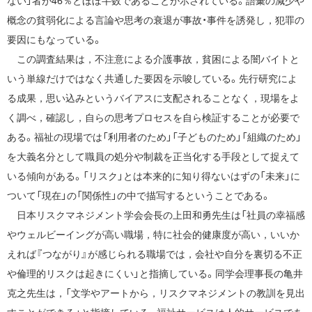
ない」者が46％とほぼ半数であることが示されている。語彙の減少や
概念の貧弱化による言論や思考の衰退が事故・事件を誘発し，犯罪の
要因にもなっている。
この調査結果は，不注意による介護事故，貧困による闇バイトと
いう単線だけではなく共通した要因を示唆している。先行研究によ
る成果，思い込みというバイアスに支配されることなく，現場をよ
く調べ，確認し，自らの思考プロセスを自ら検証することが必要で
ある。福祉の現場では「利用者のため」「子どものため」「組織のため」
を大義名分として職員の処分や制裁を正当化する手段として捉えて
いる傾向がある。「リスク」とは本来的に知り得ないはずの「未来」に
ついて「現在」の「関係性」の中で描写するということである。
日本リスクマネジメント学会会長の上田和勇先生は「社員の幸福感
やウェルビーイングが高い職場，特に社会的健康度が高い，いいか
えれば『つながり』が感じられる職場では，会社や自分を裏切る不正
や倫理的リスクは起きにくい」と指摘している。同学会理事長の亀井
克之先生は，「文学やアートから，リスクマネジメントの教訓を見出