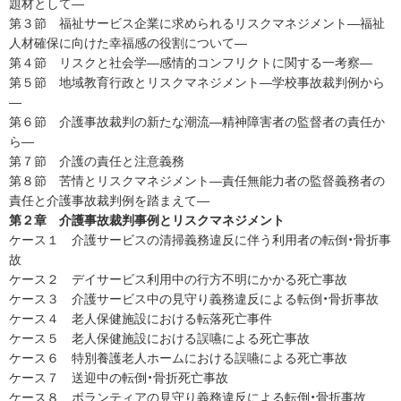
である。
題材として―
第３節 福祉サービス企業に求められるリスクマネジメント―福祉
最後に本書の出版にあたり，本書の企画・構成の段階からご尽力を
人材確保に向けた幸福感の役割について―
いただいた株式会社建帛社の加藤義之氏に深く感謝申し上げる。
第４節 リスクと社会学―感情的コンフリクトに関する一考察―
なお，本書は拙著『リスクマネジメントと法』（建帛社），日本リス
第５節 地域教育行政とリスクマネジメント―学校事故裁判例から
クマネジメント学会誌『危険と管理』，ソーシャル・リスクマネジメ
―
第６節 介護事故裁判の新たな潮流―精神障害者の監督者の責任か
ント学会誌『実践危機管理』，『東北福祉大学紀要』の拙稿を加筆・修
ら―
整したものである。
第７節 介護の責任と注意義務
2026年３月
第８節 苦情とリスクマネジメント―責任無能力者の監督義務者の
責任と介護事故裁判例を踏まえて―
菅原好秀
第２章 介護事故裁判事例とリスクマネジメント
ケース１ 介護サービスの清掃義務違反に伴う利用者の転倒・骨折事
故
ケース２ デイサービス利用中の行方不明にかかる死亡事故
ケース３ 介護サービス中の見守り義務違反による転倒・骨折事故
ケース４ 老人保健施設における転落死亡事件
ケース５ 老人保健施設における誤嚥による死亡事故
ケース６ 特別養護老人ホームにおける誤嚥による死亡事故
ケース７ 送迎中の転倒・骨折死亡事故
ケース８ ボランティアの見守り義務違反による転倒・骨折事故