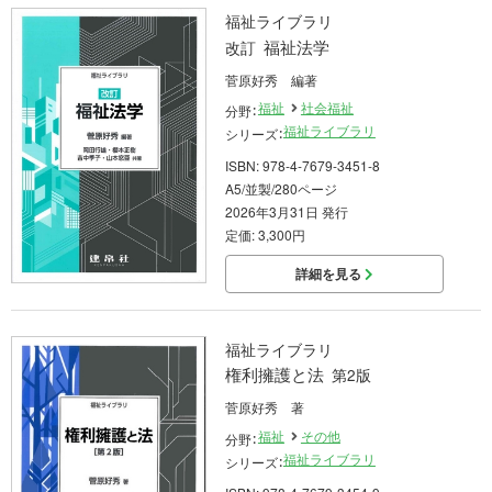
福祉ライブラリ
福祉法学
改訂
菅原好秀 編著
福祉
社会福祉
分野：
福祉ライブラリ
シリーズ：
ISBN: 978-4-7679-3451-8
A5/並製/280ページ
2026年3月31日 発行
定価: 3,300円
詳細を見る
福祉ライブラリ
権利擁護と法
第2版
菅原好秀 著
福祉
その他
分野：
福祉ライブラリ
シリーズ：