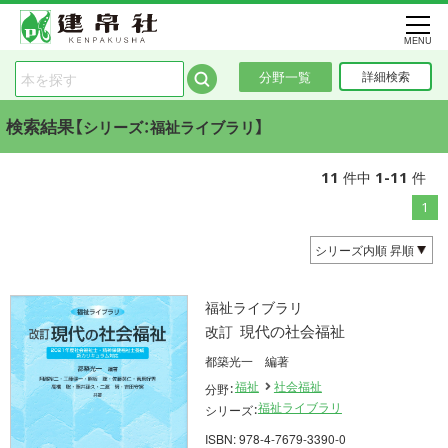
MENU
分野一覧
詳細検索
検索結果【
】
シリーズ：福祉ライブラリ
11
1-11
件中
件
1
福祉ライブラリ
現代の社会福祉
改訂
都築光一 編著
福祉
社会福祉
分野：
福祉ライブラリ
シリーズ：
ISBN: 978-4-7679-3390-0