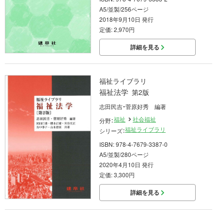
A5/並製/256ページ
2018年9月10日 発行
定価: 2,970円
詳細を見る
福祉ライブラリ
福祉法学
第2版
志田民吉・菅原好秀 編著
福祉
社会福祉
分野：
福祉ライブラリ
シリーズ：
ISBN: 978-4-7679-3387-0
A5/並製/280ページ
2020年4月10日 発行
定価: 3,300円
詳細を見る