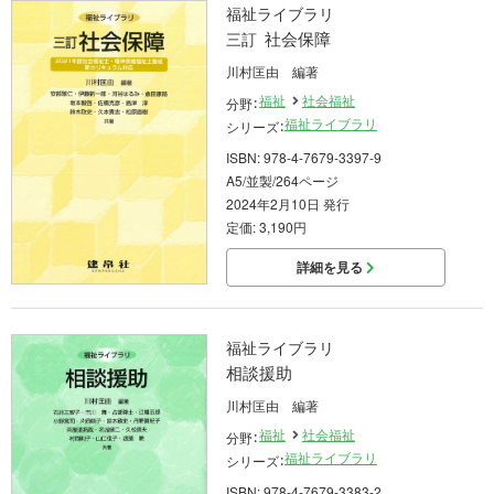
福祉ライブラリ
社会保障
三訂
川村匡由 編著
福祉
社会福祉
分野：
福祉ライブラリ
シリーズ：
ISBN: 978-4-7679-3397-9
A5/並製/264ページ
2024年2月10日 発行
定価: 3,190円
詳細を見る
福祉ライブラリ
相談援助
川村匡由 編著
福祉
社会福祉
分野：
福祉ライブラリ
シリーズ：
ISBN: 978-4-7679-3383-2