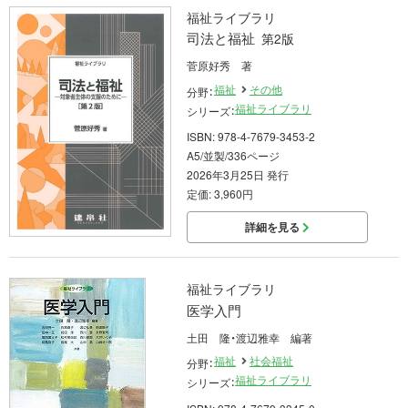
福祉ライブラリ
司法と福祉
第2版
菅原好秀 著
福祉
その他
分野：
福祉ライブラリ
シリーズ：
ISBN: 978-4-7679-3453-2
A5/並製/336ページ
2026年3月25日 発行
定価: 3,960円
詳細を見る
福祉ライブラリ
医学入門
土田 隆・渡辺雅幸 編著
福祉
社会福祉
分野：
福祉ライブラリ
シリーズ：