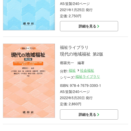
A5/並製/240ページ
2021年1月25日 発行
定価: 2,750円
詳細を見る
福祉ライブラリ
現代の地域福祉
第2版
都築光一 編著
福祉
社会福祉
分野：
福祉ライブラリ
シリーズ：
ISBN: 978-4-7679-3393-1
A5/並製/240ページ
2022年5月20日 発行
定価: 2,860円
詳細を見る