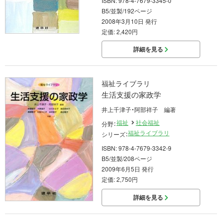
ISBN: 978-4-7679-3345-0
B5/並製/192ページ
2008年3月10日 発行
定価: 2,420円
詳細を見る
福祉ライブラリ
生活支援の家政学
井上千津子・阿部祥子 編著
福祉
社会福祉
分野：
福祉ライブラリ
シリーズ：
ISBN: 978-4-7679-3342-9
B5/並製/208ページ
2009年6月5日 発行
定価: 2,750円
詳細を見る