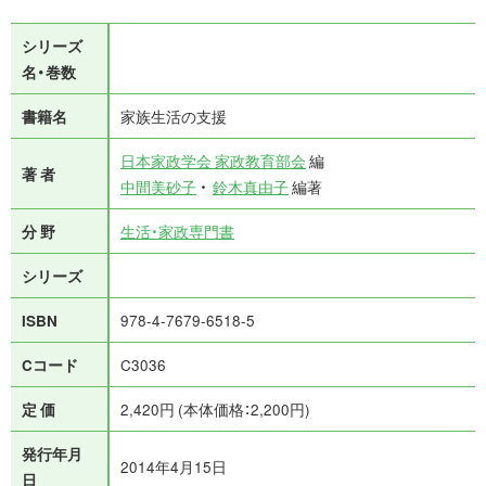
シリーズ
名・巻数
書籍名
家族生活の支援
日本家政学会 家政教育部会
編
著 者
中間美砂子
鈴木真由子
編著
分 野
生活・家政専門書
シリーズ
ISBN
978-4-7679-6518-5
Cコード
C3036
定 価
2,420円 (本体価格：2,200円)
発行年月
2014年4月15日
日