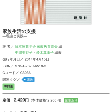
家族生活の支援
―理論と実践―
著 者
日本家政学会 家政教育部会
編
中間美砂子
鈴木真由子
編著
発行年月日
2014年4月15日
ISBN
978-4-7679-6518-5
Cコード
C3036
関連タグ
家政
専門書
2,420
定価
円
(本体価格：2,200円)
在庫あり